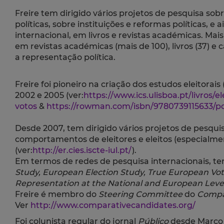
Freire tem dirigido vários projetos de pesquisa sobr
políticas, sobre instituições e reformas políticas,
internacional, em livros e revistas académicas. Ma
em revistas académicas (mais de 100), livros (37) e c
a representação política.
Freire foi pioneiro na criação dos estudos eleitora
2002 e 2005 (ver:
https://www.ics.ulisboa.pt/livros/e
votos
&
https://rowman.com/isbn/9780739115633/por
Desde 2007, tem dirigido vários projetos de pesquis
comportamentos de eleitores e eleitos (especialm
(ver:
http://er.cies.iscte-iul.pt/
).
Em termos de redes de pesquisa internacionais, 
Study, European Election Study, True European Vo
Representation at the National and European Leve
Freire é membro do
Steering Committee
do
Compar
Ver
http://www.comparativecandidates.org/
Foi colunista regular do jornal
Público
desde Março d