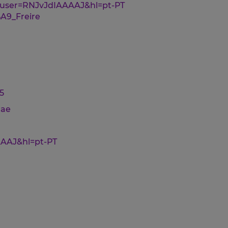
ns?user=RNJvJdIAAAAJ&hl=pt-PT
%A9_Freire
5
tae
AAAAJ&hl=pt-PT