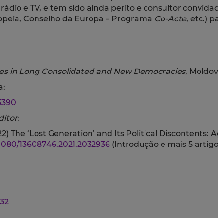
rádio e TV, e tem sido ainda perito e consultor convidad
uropeia, Conselho da Europa – Programa
Co-Acte
, etc.) 
tes in Long Consolidated and New Democracies
, Moldov
a:
3390
ditor
:
22)
The ‘Lost Generation’ and Its Political Discontents:
.1080/13608746.2021.2032936
(Introdução e mais 5 artig
832