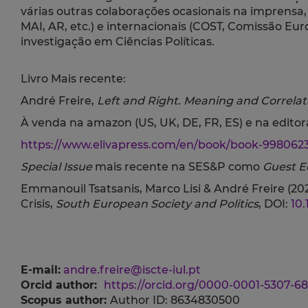
várias outras colaborações ocasionais na imprensa, 
MAI, AR, etc.) e internacionais (COST, Comissão E
investigação em Ciências Políticas.
Livro Mais recente:
André Freire,
Left and Right. Meaning and Correla
À venda na amazon (US, UK, DE, FR, ES) e na editor
https://www.elivapress.com/en/book/book-998062
Special Issue
mais recente na SES&P como
Guest E
Emmanouil Tsatsanis, Marco Lisi & André Freire
(20
Crisis,
South European Society and Politics
,
DOI:
10
E-mail:
andre.freire@iscte-iul.pt
Orcid author:
https://orcid.org/0000-0001-5307-6
Scopus author:
Author ID: 8634830500