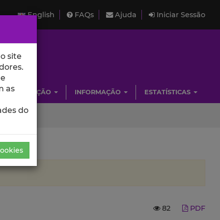
English
FAQs
Ajuda
Iniciar Sessão
o site
dores.
de
m as
INVESTIGAÇÃO
INFORMAÇÃO
ESTATÍSTICAS
ades do
Cookies
82
PDF