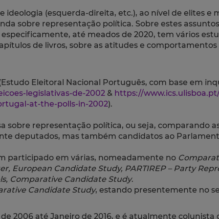
e ideologia (esquerda-direita, etc.), ao nível de elites
 e ainda sobre representação política. Sobre estes assu
is especificamente, até meados de 2020, tem vários est
apítulos de livros, sobre as atitudes e comportamentos do
is (Estudo Eleitoral Nacional Português, com base em inq
leicoes-legislativas-de-2002
&
https://www.ics.ulisboa.pt/
tugal-at-the-polls-in-2002
).
a sobre representação política, ou seja, comparando as o
ente deputados, mas também candidatos ao Parlamento 
tem participado em várias, nomeadamente no
Comparati
ter, European Candidate Study, PARTIREP – Party Rep
ls, Comparative Candidate Study
.
ative Candidate Study
, estando presentemente no se
e 2006 até Janeiro de 2016, e é atualmente colunista