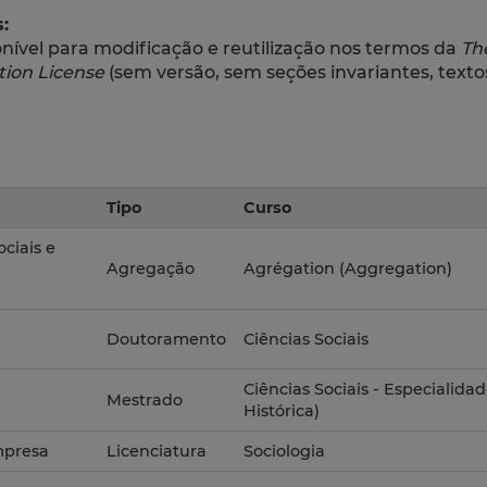
:
ível para modificação e reutilização nos termos da
Th
ion License
(sem versão, sem seções invariantes, textos
Tipo
Curso
ciais e
Agregação
Agrégation (Aggregation)
Doutoramento
Ciências Sociais
Ciências Sociais - Especialida
Mestrado
Histórica)
Empresa
Licenciatura
Sociologia