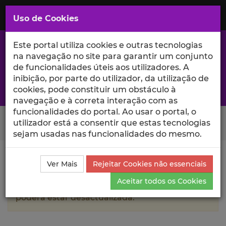
Saltar
para
MENU
Uso de Cookies
o
Conteúdo
Principal
Este portal utiliza cookies e outras tecnologias
na navegação no site para garantir um conjunto
de funcionalidades úteis aos utilizadores. A
inibição, por parte do utilizador, da utilização de
A excelência da investigação e ciência no Iscte
cookies, pode constituir um obstáculo à
navegação e à correta interação com as
funcionalidades do portal. Ao usar o portal, o
Search Button
utilizador está a consentir que estas tecnologias
sejam usadas nas funcionalidades do mesmo.
Ciência_Iscte
Autores
Andreia Garcia
Currículo
Ver Mais
Rejeitar Cookies não essenciais
Aceitar todos os Cookies
A informação contida neste perfil público
poderá estar desactualizada.