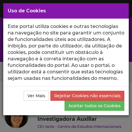
Saltar
para
MENU
Uso de Cookies
o
Conteúdo
Principal
Este portal utiliza cookies e outras tecnologias
na navegação no site para garantir um conjunto
de funcionalidades úteis aos utilizadores. A
inibição, por parte do utilizador, da utilização de
A excelência da investigação e ciência no Iscte
cookies, pode constituir um obstáculo à
navegação e à correta interação com as
funcionalidades do portal. Ao usar o portal, o
Search Button
utilizador está a consentir que estas tecnologias
sejam usadas nas funcionalidades do mesmo.
Ciência_Iscte
Autores
Ana Esteves
Currículo
Ver Mais
Rejeitar Cookies não essenciais
Ana Esteves
Aceitar todos os Cookies
Investigadora Auxiliar
CEI-Iscte - Centro de Estudos Internacionais