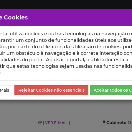
e Cookies
rtal utiliza cookies e outras tecnologias na navegação n
rantir um conjunto de funcionalidades úteis aos utiliza
ção, por parte do utilizador, da utilização de cookies, po
uir um obstáculo à navegação e à correta interação co
scte
ESCOLAS
UNIDADES
alidades do portal. Ao usar o portal, o utilizador está a
ir que estas tecnologias sejam usadas nas funcionalid
.
 Mais
Rejeitar Cookies não essenciais
Aceitar todos os 
Gabinete
D4
[ VER E-MAIL ]