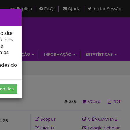
English
FAQs
Ajuda
Iniciar Sessão
o site
dores.
de
m as
INVESTIGAÇÃO
INFORMAÇÃO
ESTATÍSTICAS
ades do
Cookies
335
VCard
PDF
Scopus
CIÊNCIAVITAE
.26
ORCID
Google Scholar