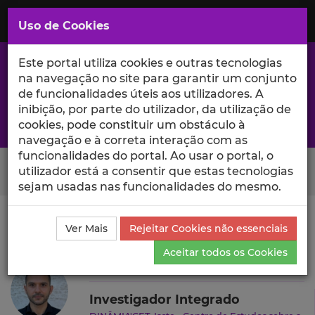
Saltar
para
MENU
Uso de Cookies
o
Conteúdo
Principal
Este portal utiliza cookies e outras tecnologias
na navegação no site para garantir um conjunto
de funcionalidades úteis aos utilizadores. A
inibição, por parte do utilizador, da utilização de
A excelência da investigação e ciência no Iscte
cookies, pode constituir um obstáculo à
navegação e à correta interação com as
funcionalidades do portal. Ao usar o portal, o
Search Button
utilizador está a consentir que estas tecnologias
sejam usadas nas funcionalidades do mesmo.
Ciência_Iscte
Autores
Rolando Volzone
Produções
Ver Mais
Rejeitar Cookies não essenciais
Científicas e Citações
Aceitar todos os Cookies
Rolando Volzone
Investigador Integrado