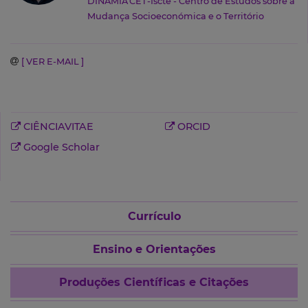
DINÂMIA'CET-Iscte - Centro de Estudos sobre a
Mudança Socioeconómica e o Território
[ VER E-MAIL ]
CIÊNCIAVITAE
ORCID
Google Scholar
Currículo
Ensino e Orientações
Produções Científicas e Citações