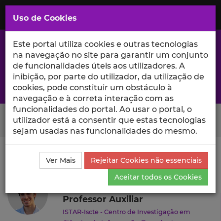
Saltar
para
MENU
Uso de Cookies
o
Conteúdo
Principal
Este portal utiliza cookies e outras tecnologias
na navegação no site para garantir um conjunto
de funcionalidades úteis aos utilizadores. A
inibição, por parte do utilizador, da utilização de
A excelência da investigação e ciência no Iscte
cookies, pode constituir um obstáculo à
navegação e à correta interação com as
funcionalidades do portal. Ao usar o portal, o
Search Button
utilizador está a consentir que estas tecnologias
sejam usadas nas funcionalidades do mesmo.
Ciência_Iscte
Autores
Bruno Mataloto
Currículo
Ver Mais
Rejeitar Cookies não essenciais
Bruno Mataloto
Aceitar todos os Cookies
Professor Auxiliar
ISTAR-Iscte - Centro de Investigação em