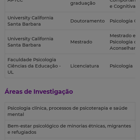
APTCC
Comportame
graduação
e Cognitiva
University California
Doutoramento
Psicologia Cl
Santa Barbara
Mestrado e
University California
Mestrado
Psicologia de
Santa Barbara
Aconselham
Faculdade Psicologia
Ciências da Educação -
Licenciatura
Psicologia
UL
Áreas de Investigação
Psicologia clínica, processos de psicoterapia e saúde
mental
Bem-estar psicológico de minorias étnicas, migrantes
e refugiados