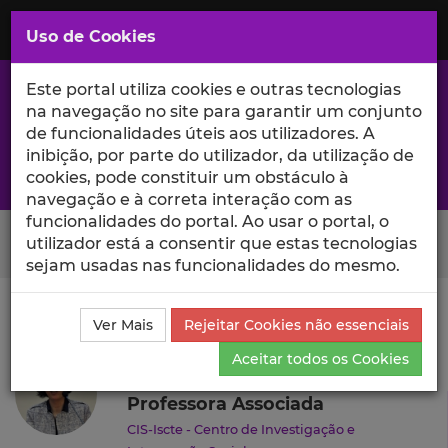
Saltar
para
MENU
Uso de Cookies
o
Conteúdo
Principal
Este portal utiliza cookies e outras tecnologias
na navegação no site para garantir um conjunto
de funcionalidades úteis aos utilizadores. A
inibição, por parte do utilizador, da utilização de
A excelência da investigação e ciência no Iscte
cookies, pode constituir um obstáculo à
navegação e à correta interação com as
funcionalidades do portal. Ao usar o portal, o
Search Button
utilizador está a consentir que estas tecnologias
sejam usadas nas funcionalidades do mesmo.
Ciência_Iscte
Autores
Carla Moleiro
Currículo
Ver Mais
Rejeitar Cookies não essenciais
Carla Moleiro
Aceitar todos os Cookies
Professora Associada
CIS-Iscte - Centro de Investigação e