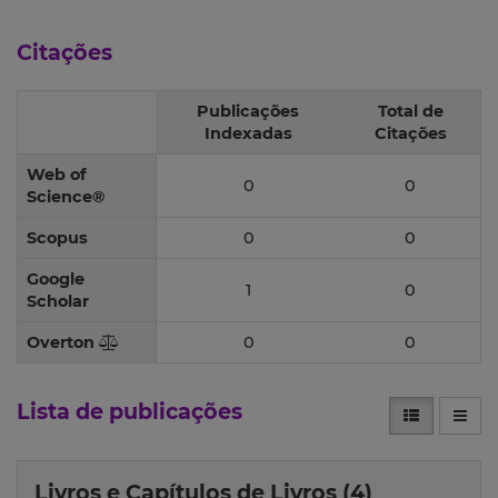
Citações
Publicações
Total de
Indexadas
Citações
Web of
0
0
Science®
Scopus
0
0
Google
1
0
Scholar
Overton
0
0
Lista de publicações
Livros e Capítulos de Livros (4)