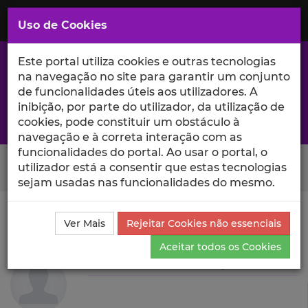
Saltar
para
MENU
Uso de Cookies
o
Conteúdo
Principal
Este portal utiliza cookies e outras tecnologias
na navegação no site para garantir um conjunto
de funcionalidades úteis aos utilizadores. A
inibição, por parte do utilizador, da utilização de
A excelência da investigação e ciência no Iscte
cookies, pode constituir um obstáculo à
navegação e à correta interação com as
funcionalidades do portal. Ao usar o portal, o
Search Button
utilizador está a consentir que estas tecnologias
sejam usadas nas funcionalidades do mesmo.
Ciência_Iscte
Autores
Carlota Alexandra Quintão
Ver Mais
Rejeitar Cookies não essenciais
Produções Científicas e Citações
Aceitar todos os Cookies
Carlota Alexandra Quintão