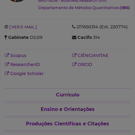
BRU-Iscte - Business Research Unit
Departamento de Métodos Quantitativos
(IBS)
217650314 (Ext. 220774)
[ VER E-MAIL ]
Gabinete
D2.09
Cacifo
314
Scopus
CIÊNCIAVITAE
ResearcherID
ORCID
Google Scholar
Currículo
Ensino e Orientações
Produções Científicas e Citações