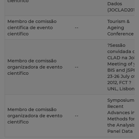
científico
Dados
(JOCLAD2014
Membro de comissão
Tourism &
científica de evento
--
Ageing
científico
Conference
?Sessão
convidada da
CLAD na Join
Membro de comissão
Meeting of y-
organizadora de evento
--
BIS and jSPE,
científico
23-26 July of
2012, FCT ?
UNL, Lisbon
Symposium o
Recent
Membro de comissão
Advances in
organizadora de evento
--
Methods for
científico
the Analysis o
Panel Data