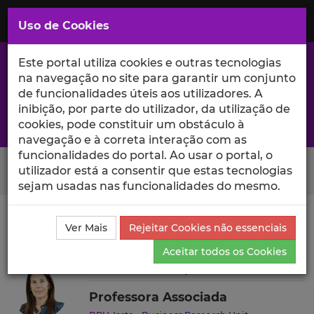
Saltar
para
MENU
Uso de Cookies
o
Conteúdo
Principal
Este portal utiliza cookies e outras tecnologias
na navegação no site para garantir um conjunto
de funcionalidades úteis aos utilizadores. A
inibição, por parte do utilizador, da utilização de
A excelência da investigação e ciência no Iscte
cookies, pode constituir um obstáculo à
navegação e à correta interação com as
funcionalidades do portal. Ao usar o portal, o
Search Button
utilizador está a consentir que estas tecnologias
sejam usadas nas funcionalidades do mesmo.
Ciência_Iscte
Autores
Catarina Marques
Outras
Ver Mais
Rejeitar Cookies não essenciais
Atividades
Aceitar todos os Cookies
Catarina Marques
Professora Associada