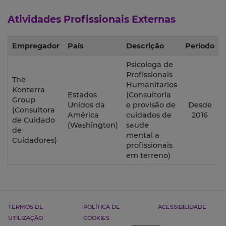
Atividades Profissionais Externas
Empregador
País
Descrição
Período
Psicologa de
Profissionais
The
Humanitarios
Konterra
Estados
(Consultoria
Group
Unidos da
e provisão de
Desde
(Consultora
América
cuidados de
2016
de Cuidado
(Washington)
saude
de
mental a
Cuidadores)
profissionais
em terreno)
TERMOS DE
POLÍTICA DE
ACESSIBILIDADE
UTILIZAÇÃO
COOKIES