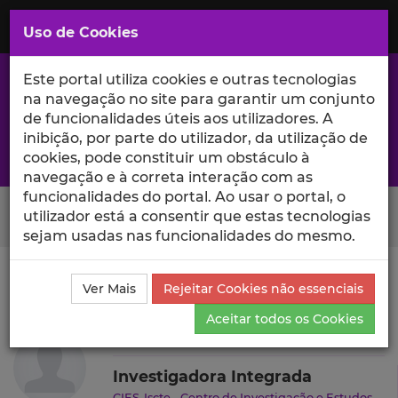
Saltar
para
MENU
Uso de Cookies
o
Conteúdo
Principal
Este portal utiliza cookies e outras tecnologias
na navegação no site para garantir um conjunto
de funcionalidades úteis aos utilizadores. A
inibição, por parte do utilizador, da utilização de
A excelência da investigação e ciência no Iscte
cookies, pode constituir um obstáculo à
navegação e à correta interação com as
funcionalidades do portal. Ao usar o portal, o
Search Button
utilizador está a consentir que estas tecnologias
sejam usadas nas funcionalidades do mesmo.
Ciência_Iscte
Autores
Dora Rebelo
Outras
Ver Mais
Rejeitar Cookies não essenciais
Atividades
Aceitar todos os Cookies
Dora Rebelo
Investigadora Integrada
CIES-Iscte - Centro de Investigação e Estudos