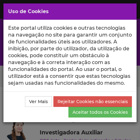
Saltar
para
MENU
Uso de Cookies
o
Conteúdo
Principal
Este portal utiliza cookies e outras tecnologias
na navegação no site para garantir um conjunto
de funcionalidades úteis aos utilizadores. A
inibição, por parte do utilizador, da utilização de
A excelência da investigação e ciência no Iscte
cookies, pode constituir um obstáculo à
navegação e à correta interação com as
funcionalidades do portal. Ao usar o portal, o
Search Button
utilizador está a consentir que estas tecnologias
sejam usadas nas funcionalidades do mesmo.
Ciência_Iscte
Autores
Dulce Morgado Neves
Ver Mais
Rejeitar Cookies não essenciais
Currículo
Aceitar todos os Cookies
Dulce Morgado Neves
Investigadora Auxiliar