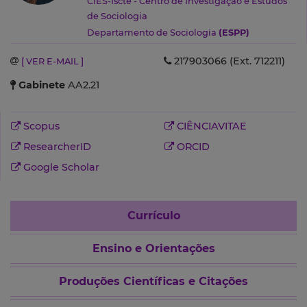
CIES-Iscte - Centro de Investigação e Estudos
de Sociologia
Departamento de Sociologia
(ESPP)
217903066 (Ext. 712211)
[ VER E-MAIL ]
Gabinete
AA2.21
Scopus
CIÊNCIAVITAE
ResearcherID
ORCID
Google Scholar
Currículo
Ensino e Orientações
Produções Científicas e Citações