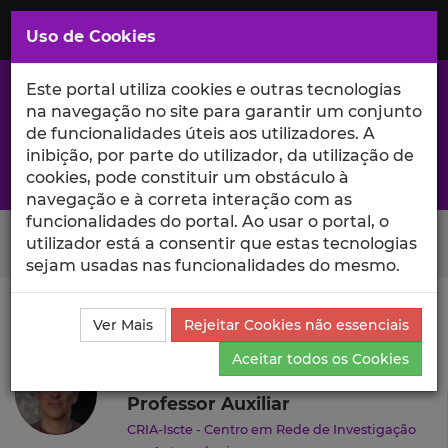
Saltar
para
MENU
Uso de Cookies
o
Conteúdo
Principal
Este portal utiliza cookies e outras tecnologias
na navegação no site para garantir um conjunto
de funcionalidades úteis aos utilizadores. A
inibição, por parte do utilizador, da utilização de
A excelência da investigação e ciência no Iscte
cookies, pode constituir um obstáculo à
navegação e à correta interação com as
funcionalidades do portal. Ao usar o portal, o
Search Button
utilizador está a consentir que estas tecnologias
sejam usadas nas funcionalidades do mesmo.
Ciência_Iscte
Autores
Francisco Oneto
Currículo
Ver Mais
Rejeitar Cookies não essenciais
Francisco Oneto
Aceitar todos os Cookies
Professor Auxiliar
CRIA-Iscte - Centro em Rede de Investigação