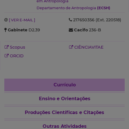
em Antropologia
Departamento de Antropologia
(ECSH)
217650356 (Ext. 220518)
[ VER E-MAIL ]
Gabinete
D2.39
Cacifo
236-B
Scopus
CIÊNCIAVITAE
ORCID
Currículo
Ensino e Orientações
Produções Científicas e Citações
Outras Atividades