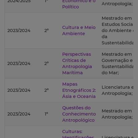
2024/2025
1º
Económico e o
Antropologia;
Político
Mestrado em
Estudos Sociais
Cultura e Meio
2023/2024
2º
do Ambiente e
Ambiente
da
Sustentabilidad
Perspectivas
Mestrado em
Críticas de
Governação e
2023/2024
2º
Antropologia
Sustentabilida
Marítima
do Mar;
Mapas
Licenciatura e
2023/2024
2º
Etnográficos 2:
Antropologia;
Ásia e Oceania
Questões do
Mestrado em
2023/2024
1º
Conhecimento
Antropologia;
Antropológico
Culturas:
Identificações
Licenciatura e