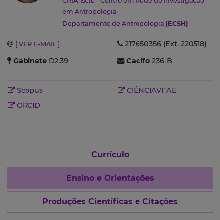
CRIA-Iscte - Centro em Rede de Investigação
em Antropologia
Departamento de Antropologia
(ECSH)
217650356 (Ext. 220518)
[ VER E-MAIL ]
Gabinete
D2.39
Cacifo
236-B
Scopus
CIÊNCIAVITAE
ORCID
Currículo
Ensino e Orientações
Produções Científicas e Citações