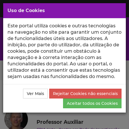
Saltar
para
MENU
Uso de Cookies
o
Conteúdo
Principal
Este portal utiliza cookies e outras tecnologias
na navegação no site para garantir um conjunto
de funcionalidades úteis aos utilizadores. A
inibição, por parte do utilizador, da utilização de
A excelência da investigação e ciência no Iscte
cookies, pode constituir um obstáculo à
navegação e à correta interação com as
funcionalidades do portal. Ao usar o portal, o
Search Button
utilizador está a consentir que estas tecnologias
sejam usadas nas funcionalidades do mesmo.
Ciência_Iscte
Autores
Francisco Oneto
Ensino e
Ver Mais
Rejeitar Cookies não essenciais
Orientações
Aceitar todos os Cookies
Francisco Oneto
Professor Auxiliar