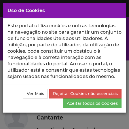
Saltar
para
MENU
Uso de Cookies
o
Conteúdo
Principal
Este portal utiliza cookies e outras tecnologias
na navegação no site para garantir um conjunto
de funcionalidades úteis aos utilizadores. A
inibição, por parte do utilizador, da utilização de
A excelência da investigação e ciência no Iscte
cookies, pode constituir um obstáculo à
navegação e à correta interação com as
funcionalidades do portal. Ao usar o portal, o
Search Button
utilizador está a consentir que estas tecnologias
sejam usadas nas funcionalidades do mesmo.
Ciência_Iscte
Autores
Frederico Manuel Pincho
Ver Mais
Rejeitar Cookies não essenciais
Cantante
Currículo
Aceitar todos os Cookies
Frederico Manuel Pincho
Cantante