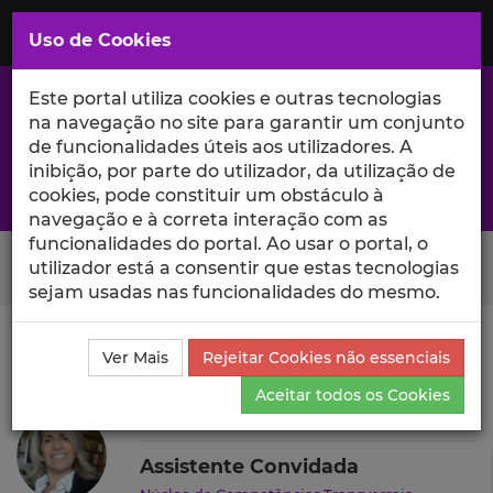
Saltar
para
MENU
Uso de Cookies
o
Conteúdo
Principal
Este portal utiliza cookies e outras tecnologias
na navegação no site para garantir um conjunto
de funcionalidades úteis aos utilizadores. A
inibição, por parte do utilizador, da utilização de
A excelência da investigação e ciência no Iscte
cookies, pode constituir um obstáculo à
navegação e à correta interação com as
funcionalidades do portal. Ao usar o portal, o
Search Button
utilizador está a consentir que estas tecnologias
sejam usadas nas funcionalidades do mesmo.
Ciência_Iscte
Autores
Gabriela Mata Caldeira
Ver Mais
Rejeitar Cookies não essenciais
Currículo
Aceitar todos os Cookies
Gabriela Mata Caldeira
Assistente Convidada