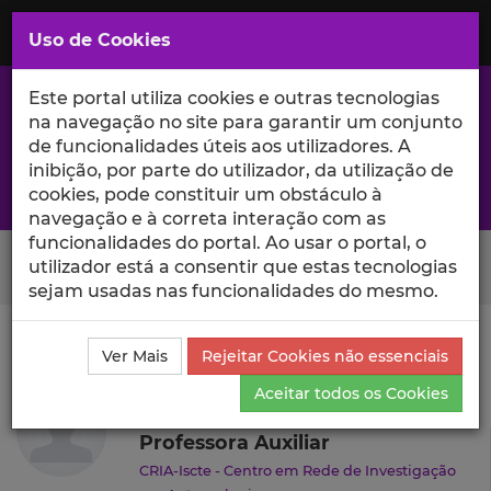
Saltar
para
MENU
Uso de Cookies
o
Conteúdo
Principal
Este portal utiliza cookies e outras tecnologias
na navegação no site para garantir um conjunto
de funcionalidades úteis aos utilizadores. A
inibição, por parte do utilizador, da utilização de
A excelência da investigação e ciência no Iscte
cookies, pode constituir um obstáculo à
navegação e à correta interação com as
funcionalidades do portal. Ao usar o portal, o
Search Button
utilizador está a consentir que estas tecnologias
sejam usadas nas funcionalidades do mesmo.
Ciência_Iscte
Autores
Inês Lourenço
Currículo
Ver Mais
Rejeitar Cookies não essenciais
Inês Lourenço
Aceitar todos os Cookies
Professora Auxiliar
CRIA-Iscte - Centro em Rede de Investigação