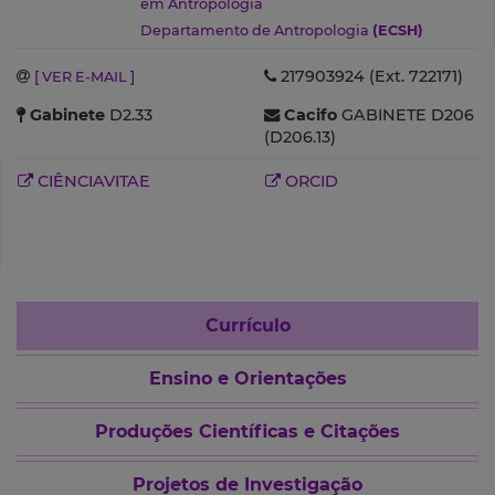
em Antropologia
Departamento de Antropologia
(ECSH)
217903924 (Ext. 722171)
[ VER E-MAIL ]
Gabinete
D2.33
Cacifo
GABINETE D206
(D206.13)
CIÊNCIAVITAE
ORCID
Currículo
Ensino e Orientações
Produções Científicas e Citações
Projetos de Investigação