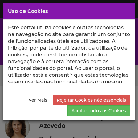
Saltar
para
MENU
Uso de Cookies
o
Conteúdo
Principal
Este portal utiliza cookies e outras tecnologias
na navegação no site para garantir um conjunto
de funcionalidades úteis aos utilizadores. A
inibição, por parte do utilizador, da utilização de
A excelência da investigação e ciência no Iscte
cookies, pode constituir um obstáculo à
navegação e à correta interação com as
funcionalidades do portal. Ao usar o portal, o
Search Button
utilizador está a consentir que estas tecnologias
sejam usadas nas funcionalidades do mesmo.
Ciência_Iscte
Autores
Joana Fonseca França
Ver Mais
Rejeitar Cookies não essenciais
Azevedo
Currículo
Aceitar todos os Cookies
Joana Fonseca França
Azevedo