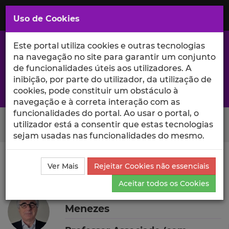
Saltar
para
MENU
Uso de Cookies
o
Conteúdo
Principal
Este portal utiliza cookies e outras tecnologias
na navegação no site para garantir um conjunto
de funcionalidades úteis aos utilizadores. A
inibição, por parte do utilizador, da utilização de
A excelência da investigação e ciência no Iscte
cookies, pode constituir um obstáculo à
navegação e à correta interação com as
funcionalidades do portal. Ao usar o portal, o
Search Button
utilizador está a consentir que estas tecnologias
sejam usadas nas funcionalidades do mesmo.
Ciência_Iscte
Autores
João Carlos Rosmaninho de
Ver Mais
Rejeitar Cookies não essenciais
Menezes
Currículo
Aceitar todos os Cookies
João Carlos Rosmaninho de
Menezes