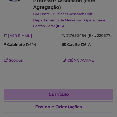
Professor Associado (com
Agregação)
BRU-Iscte - Business Research Unit
Departamento de Marketing, Operações e
Gestão Geral
(IBS)
217650454 (Ext. 220377)
[ VER E-MAIL ]
Gabinete
D4.14
Cacifo
136-A
Scopus
CIÊNCIAVITAE
Currículo
Ensino e Orientações