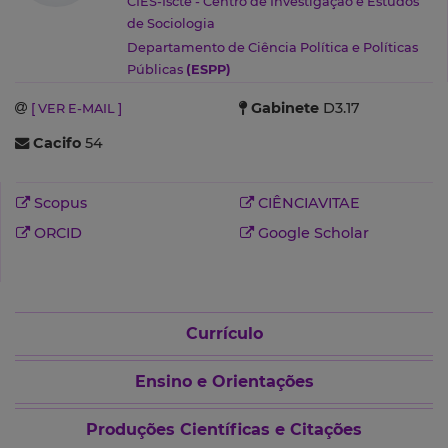
CIES-Iscte - Centro de Investigação e Estudos
de Sociologia
Departamento de Ciência Política e Políticas
Públicas
(ESPP)
Gabinete
D3.17
[ VER E-MAIL ]
Cacifo
54
Scopus
CIÊNCIAVITAE
ORCID
Google Scholar
Currículo
Ensino e Orientações
Produções Científicas e Citações