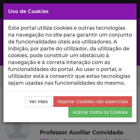
Saltar
para
MENU
Uso de Cookies
o
Conteúdo
Principal
Este portal utiliza cookies e outras tecnologias
na navegação no site para garantir um conjunto
de funcionalidades úteis aos utilizadores. A
inibição, por parte do utilizador, da utilização de
A excelência da investigação e ciência no Iscte
cookies, pode constituir um obstáculo à
navegação e à correta interação com as
funcionalidades do portal. Ao usar o portal, o
Search Button
utilizador está a consentir que estas tecnologias
sejam usadas nas funcionalidades do mesmo.
Ciência_Iscte
Autores
João Trocado da Mata
Ver Mais
Rejeitar Cookies não essenciais
Projetos de Investigação
Aceitar todos os Cookies
João Trocado da Mata
Professor Auxiliar Convidado