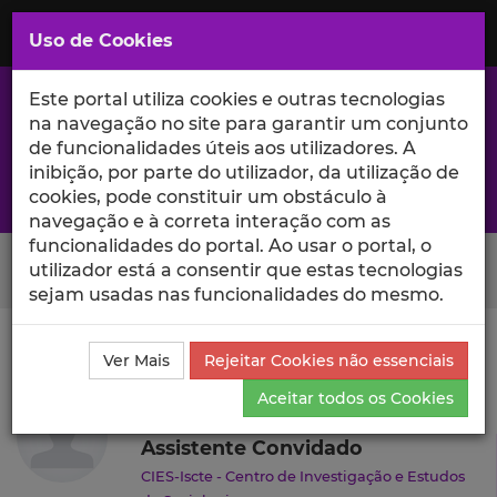
Saltar
para
MENU
Uso de Cookies
o
Conteúdo
Principal
Este portal utiliza cookies e outras tecnologias
na navegação no site para garantir um conjunto
de funcionalidades úteis aos utilizadores. A
inibição, por parte do utilizador, da utilização de
A excelência da investigação e ciência no Iscte
cookies, pode constituir um obstáculo à
navegação e à correta interação com as
funcionalidades do portal. Ao usar o portal, o
Search Button
utilizador está a consentir que estas tecnologias
sejam usadas nas funcionalidades do mesmo.
Ciência_Iscte
Autores
João Loureiro
Currículo
Ver Mais
Rejeitar Cookies não essenciais
João Loureiro
Aceitar todos os Cookies
Assistente Convidado
CIES-Iscte - Centro de Investigação e Estudos