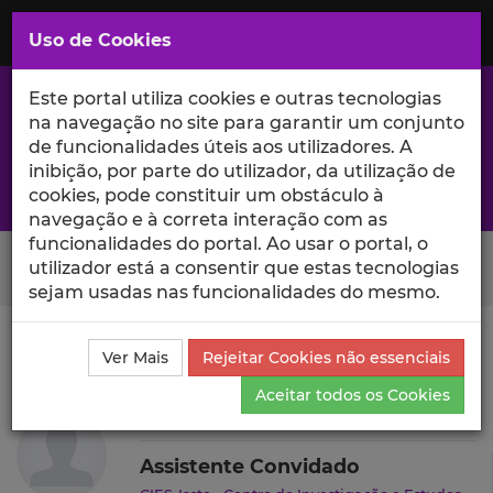
Saltar
para
MENU
Uso de Cookies
o
Conteúdo
Principal
Este portal utiliza cookies e outras tecnologias
na navegação no site para garantir um conjunto
de funcionalidades úteis aos utilizadores. A
inibição, por parte do utilizador, da utilização de
A excelência da investigação e ciência no Iscte
cookies, pode constituir um obstáculo à
navegação e à correta interação com as
funcionalidades do portal. Ao usar o portal, o
Search Button
utilizador está a consentir que estas tecnologias
sejam usadas nas funcionalidades do mesmo.
Ciência_Iscte
Autores
João Loureiro
Ensino e
Ver Mais
Rejeitar Cookies não essenciais
Orientações
Aceitar todos os Cookies
João Loureiro
Assistente Convidado