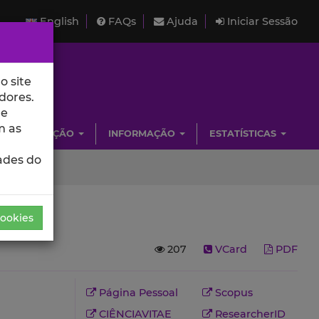
English
FAQs
Ajuda
Iniciar Sessão
o site
dores.
de
m as
INVESTIGAÇÃO
INFORMAÇÃO
ESTATÍSTICAS
ades do
Cookies
207
VCard
PDF
Página Pessoal
Scopus
)
CIÊNCIAVITAE
ResearcherID