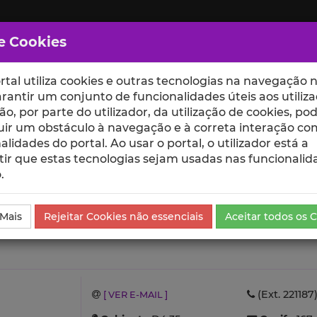
e Cookies
rtal utiliza cookies e outras tecnologias na navegação n
rantir um conjunto de funcionalidades úteis aos utiliza
ção, por parte do utilizador, da utilização de cookies, po
uir um obstáculo à navegação e à correta interação co
scte
ESCOLAS
UNIDADES
alidades do portal. Ao usar o portal, o utilizador está a
ir que estas tecnologias sejam usadas nas funcionalid
.
 de Investigação
 Mais
Rejeitar Cookies não essenciais
Aceitar todos os 
(Ext. 221187
[ VER E-MAIL ]