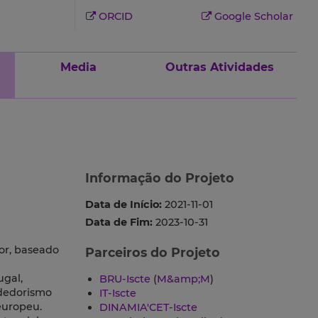
ORCID
Google Scholar
Media
Outras Atividades
Informação do Projeto
Data de Início:
2021-11-01
Data de Fim:
2023-10-31
or, baseado
Parceiros do Projeto
ugal,
BRU-Iscte
(
M&amp;M
)
ndedorismo
IT-Iscte
europeu.
DINAMIA'CET-Iscte