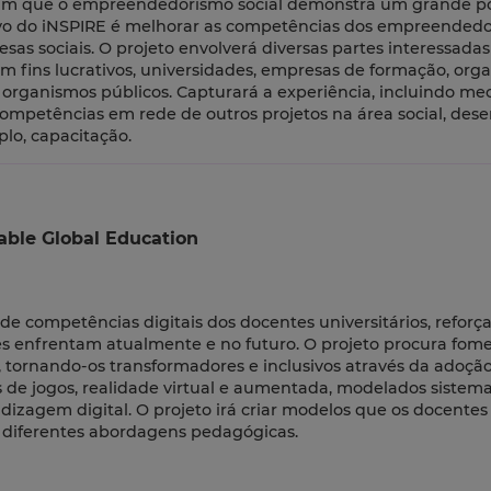
tram que o empreendedorismo social demonstra um grande po
vo do iNSPIRE é melhorar as competências dos empreendedor
as sociais. O projeto envolverá diversas partes interessadas
em fins lucrativos, universidades, empresas de formação, org
 e organismos públicos. Capturará a experiência, incluindo m
mpetências em rede de outros projetos na área social, dese
lo, capacitação.
nable Global Education
de competências digitais dos docentes universitários, reforç
es enfrentam atualmente e no futuro. O projeto procura fom
tornando-os transformadores e inclusivos através da adoçã
s de jogos, realidade virtual e aumentada, modelados siste
dizagem digital. O projeto irá criar modelos que os docente
do diferentes abordagens pedagógicas.