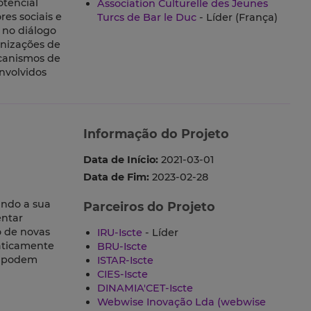
tencial
Association Culturelle des Jeunes
es sociais e
Turcs de Bar le Duc
- Líder (França)
 no diálogo
anizações de
ecanismos de
nvolvidos
Informação do Projeto
Data de Início:
2021-03-01
Data de Fim:
2023-02-28
ando a sua
Parceiros do Projeto
entar
o de novas
IRU-Iscte
- Líder
maticamente
BRU-Iscte
s podem
ISTAR-Iscte
CIES-Iscte
DINAMIA'CET-Iscte
Webwise Inovação Lda (webwise