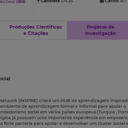
Gabinete
D4.35
Cacifo
167
ão Geral
(IBS)
Produções Científicas
Projetos de
e Citações
Investigação
cial
s Network (iNSPIRE) criará um HUB de aprendizagem inspirad
do ambiente de aprendizagem formal e informal para apoiar o
edorismo social em vários países europeus (Turquia , Port
 a Bélgica já possuem uma importante experiência em empree
a forte parceria para apoiar e desenvolver um cluster social 