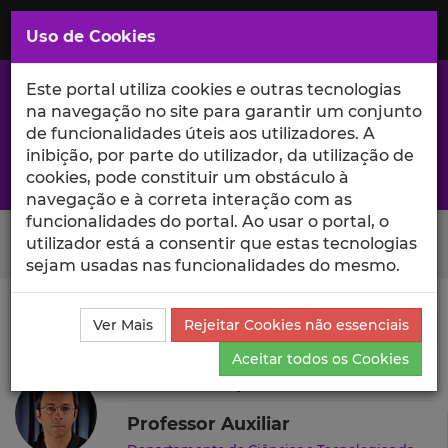
Saltar
para
MENU
Uso de Cookies
o
Conteúdo
Principal
Este portal utiliza cookies e outras tecnologias
na navegação no site para garantir um conjunto
de funcionalidades úteis aos utilizadores. A
inibição, por parte do utilizador, da utilização de
A excelência da investigação e ciência no Iscte
cookies, pode constituir um obstáculo à
navegação e à correta interação com as
funcionalidades do portal. Ao usar o portal, o
Search Button
utilizador está a consentir que estas tecnologias
sejam usadas nas funcionalidades do mesmo.
Ciência_Iscte
Autores
Luís Henrique Ramilo Mota
Ver Mais
Rejeitar Cookies não essenciais
Currículo
Aceitar todos os Cookies
Luís Henrique Ramilo Mota
Professor Auxiliar