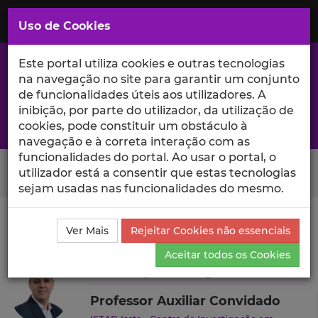
Saltar
para
MENU
Uso de Cookies
o
Conteúdo
Principal
Este portal utiliza cookies e outras tecnologias
na navegação no site para garantir um conjunto
de funcionalidades úteis aos utilizadores. A
inibição, por parte do utilizador, da utilização de
A excelência da investigação e ciência no Iscte
cookies, pode constituir um obstáculo à
navegação e à correta interação com as
funcionalidades do portal. Ao usar o portal, o
Search Button
utilizador está a consentir que estas tecnologias
sejam usadas nas funcionalidades do mesmo.
Ciência_Iscte
Autores
Luís Filipe Rodrigues
Ver Mais
Rejeitar Cookies não essenciais
Currículo
Aceitar todos os Cookies
Luís Filipe Rodrigues
Professor Auxiliar Convidado