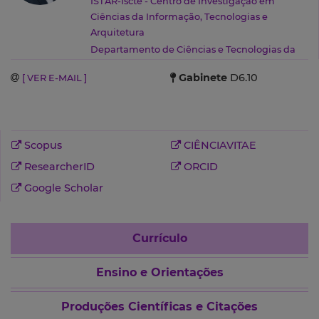
ISTAR-Iscte - Centro de Investigação em
Ciências da Informação, Tecnologias e
Arquitetura
Departamento de Ciências e Tecnologias da
Informação
(ISTA)
Gabinete
D6.10
[ VER E-MAIL ]
Scopus
CIÊNCIAVITAE
ResearcherID
ORCID
Google Scholar
Currículo
Ensino e Orientações
Produções Científicas e Citações