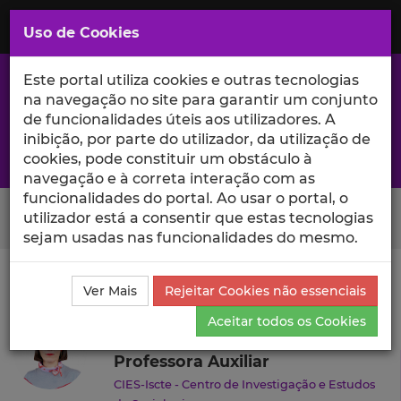
Saltar
para
MENU
Uso de Cookies
o
Conteúdo
Principal
Este portal utiliza cookies e outras tecnologias
na navegação no site para garantir um conjunto
de funcionalidades úteis aos utilizadores. A
inibição, por parte do utilizador, da utilização de
A excelência da investigação e ciência no Iscte
cookies, pode constituir um obstáculo à
navegação e à correta interação com as
funcionalidades do portal. Ao usar o portal, o
Search Button
utilizador está a consentir que estas tecnologias
sejam usadas nas funcionalidades do mesmo.
Ciência_Iscte
Autores
Magda Nico
Currículo
Ver Mais
Rejeitar Cookies não essenciais
Magda Nico
Aceitar todos os Cookies
Professora Auxiliar
CIES-Iscte - Centro de Investigação e Estudos