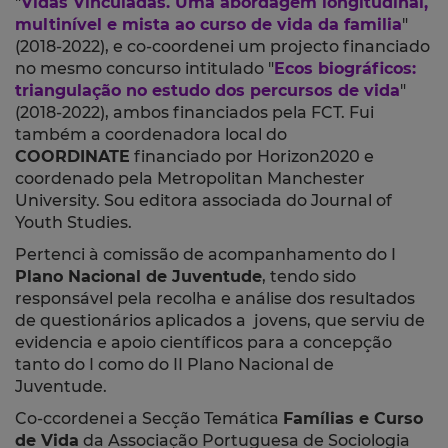
"
Vidas Vinculadas. Uma abordagem longitudinal,
multinível e mista ao curso de vida da familia
"
(2018-2022), e co-coordenei um projecto financiado
no mesmo concurso intitulado "
Ecos biográficos:
triangulação no estudo dos percursos de vida
"
(2018-2022), ambos
financiados pela FCT.
Fui
também a coordenadora local do
COORDINATE
financiado por Horizon2020 e
coordenado pela Metropolitan Manchester
University. Sou editora associada
do Journal of
Youth Studies.
Pertenci à comissão de acompanhamento do I
Plano Nacional de Juventude
, tendo sido
responsável pela recolha e análise dos resultados
de questionários aplicados a jovens, que serviu de
evidencia e apoio científicos para a concepção
tanto do I como do II Plano Nacional de
Juventude.
Co-ccordenei a Secção Temática
Famílias e Curso
de Vida
da Associação Portuguesa de Sociologia