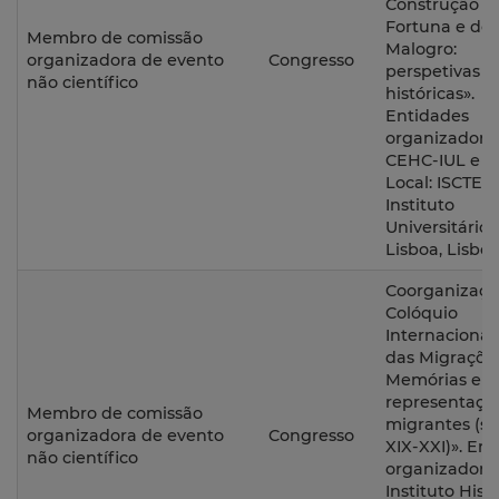
Construção d
Fortuna e do
Membro de comissão
Malogro:
organizadora de evento
Congresso
perspetivas
não científico
históricas».
Entidades
organizadoras
CEHC-IUL e A
Local: ISCTE –
Instituto
Universitário 
Lisboa, Lisboa
Coorganizaçã
Colóquio
Internacional
das Migrações
Memórias e
representaçõ
Membro de comissão
migrantes (sé
organizadora de evento
Congresso
XIX-XXI)». En
não científico
organizadora
Instituto Hist