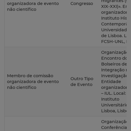
migrantes (sé
organizadora de evento
Congresso
XIX-XXI)». En
não científico
organizadora
Instituto Hist
Contemporân
Universidade
de Lisboa. Loc
FCSH-UNL, Li
Organização 
Encontro dos
Bolseiros de
Integração n
Membro de comissão
Investigação.
Outro Tipo
organizadora de evento
Entidade
de Evento
não científico
organizadora
– IUL. Local: I
Instituto
Universitário 
Lisboa, Lisboa
Organização 
Conferências