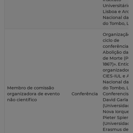
Universitário 
Lisboa e Arqu
Nacional da T
do Tombo, Lis
Organização 
ciclo de
conferências 
Abolição da 
de Morte (Por
1867)». Entid
organizadora
CIES-IUL e Ar
Nacional da T
Membro de comissão
do Tombo, Lis
organizadora de evento
Conferência
Conferencista
não científico
David Garlan
(Universidade
Nova Iorque) 
Pieter Spiere
(Universidade
Erasmus de