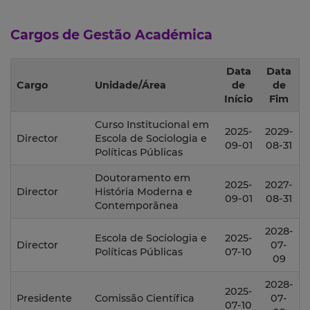
Cargos de Gestão Académica
Data
Data
Cargo
Unidade/Área
de
de
Início
Fim
Curso Institucional em
2025-
2029-
Director
Escola de Sociologia e
09-01
08-31
Políticas Públicas
Doutoramento em
2025-
2027-
Director
História Moderna e
09-01
08-31
Contemporânea
2028-
Escola de Sociologia e
2025-
Director
07-
Políticas Públicas
07-10
09
2028-
2025-
Presidente
Comissão Científica
07-
07-10