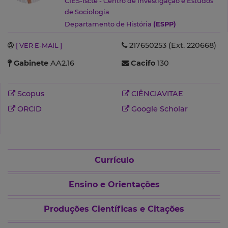
CIES-Iscte - Centro de Investigação e Estudos
de Sociologia
Departamento de História
(ESPP)
217650253 (Ext. 220668)
[ VER E-MAIL ]
Gabinete
AA2.16
Cacifo
130
Scopus
CIÊNCIAVITAE
ORCID
Google Scholar
Currículo
Ensino e Orientações
Produções Científicas e Citações