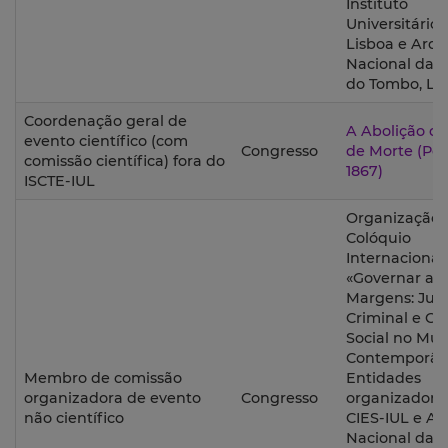
Instituto
Universitário 
Lisboa e Arqu
Nacional da T
do Tombo, Lis
Coordenação geral de
A Abolição d
evento científico (com
Congresso
de Morte (Por
comissão científica) fora do
1867)
ISCTE-IUL
Organização 
Colóquio
Internacional
«Governar as
Margens: Just
Criminal e Co
Social no Mu
Contemporân
Membro de comissão
Entidades
organizadora de evento
Congresso
organizadora
não científico
CIES-IUL e Ar
Nacional da T