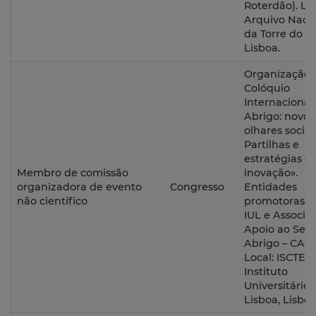
Roterdão). Loc
Arquivo Naci
da Torre do T
Lisboa.
Organização 
Colóquio
Internacional
Abrigo: novos
olhares sociai
Partilhas e
estratégias d
Membro de comissão
inovação».
organizadora de evento
Congresso
Entidades
não científico
promotoras: 
IUL e Associa
Apoio ao Sem
Abrigo – CASA
Local: ISCTE-
Instituto
Universitário 
Lisboa, Lisboa