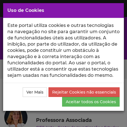
Saltar
para
MENU
Uso de Cookies
o
Conteúdo
Principal
Este portal utiliza cookies e outras tecnologias
na navegação no site para garantir um conjunto
de funcionalidades úteis aos utilizadores. A
inibição, por parte do utilizador, da utilização de
A excelência da investigação e ciência no Iscte
cookies, pode constituir um obstáculo à
navegação e à correta interação com as
funcionalidades do portal. Ao usar o portal, o
Search Button
utilizador está a consentir que estas tecnologias
sejam usadas nas funcionalidades do mesmo.
Ciência_Iscte
Autores
Maria João Vaz
Outras
Ver Mais
Rejeitar Cookies não essenciais
Atividades
Aceitar todos os Cookies
Maria João Vaz
Professora Associada