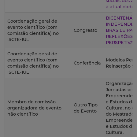
sociais dos a
à atualidade
BICENTENÁR
Coordenação geral de
INDEPENDÊN
evento científico (com
Congresso
BRASILEIRA:
comissão científica) no
REFLEXÕES 
ISCTE-IUL
PERSPETIVAS
Coordenação geral de
evento científico (com
Modelos Pena
Conferência
comissão científica) no
Reinserção So
ISCTE-IUL
Organização d
Jornadas em
Empreendedo
Membro de comissão
e Estudos da
Outro Tipo
organizadora de evento
Cultura, no â
de Evento
não científico
do Mestrado
Empreendedo
e Estudos da
Cultura.