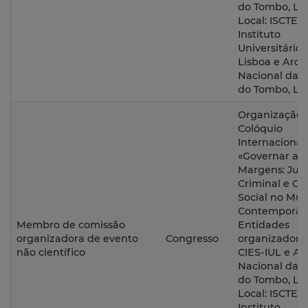
do Tombo, Lis
Local: ISCTE –
Instituto
Universitário 
Lisboa e Arqu
Nacional da T
do Tombo, Lis
Organização 
Colóquio
Internacional
«Governar as
Margens: Just
Criminal e Co
Social no Mu
Contemporân
Membro de comissão
Entidades
organizadora de evento
Congresso
organizadora
não científico
CIES-IUL e Ar
Nacional da T
do Tombo, Lis
Local: ISCTE –
Instituto