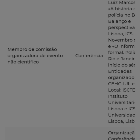
Luiz Marcos B
«A história da
polícia no Bras
Balanço e
perspectivas»
Lisboa, ICS-UL
Novembro de 
e «O informal
Membro de comissão
formal. Políci
organizadora de evento
Conferência
Rio e Janeiro
não científico
início do sécu
Entidades
organizadoras
CEHC-IUL e IC
Local: ISCTE-
Instituto
Universitário 
Lisboa e ICS-
Universidade
Lisboa, Lisboa
Organização 
Conferência 