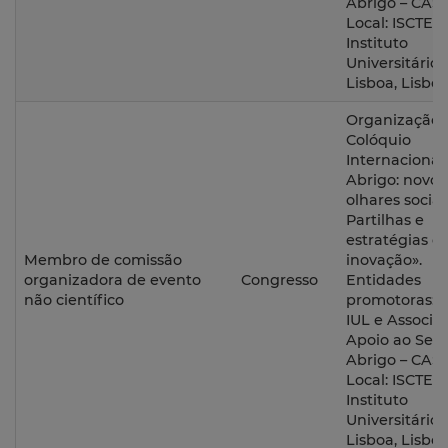
Abrigo – CASA
Local: ISCTE-
Instituto
Universitário 
Lisboa, Lisboa
Organização 
Colóquio
Internacional
Abrigo: novos
olhares sociai
Partilhas e
estratégias d
Membro de comissão
inovação».
organizadora de evento
Congresso
Entidades
não científico
promotoras: 
IUL e Associa
Apoio ao Sem
Abrigo – CASA
Local: ISCTE-
Instituto
Universitário 
Lisboa, Lisboa