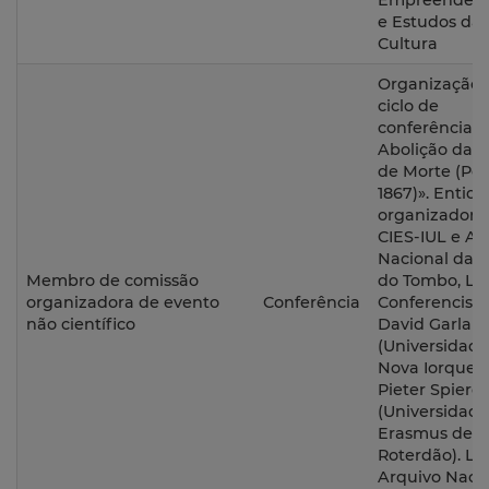
Empreendedo
e Estudos da
Cultura
Organização 
ciclo de
conferências 
Abolição da 
de Morte (Por
1867)». Entid
organizadora
CIES-IUL e Ar
Nacional da T
Membro de comissão
do Tombo, Lis
organizadora de evento
Conferência
Conferencista
não científico
David Garlan
(Universidade
Nova Iorque) 
Pieter Spiere
(Universidade
Erasmus de
Roterdão). Loc
Arquivo Naci