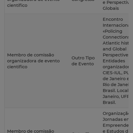
e Perspectiva
científico
Globais
Encontro
Internacional
«Policing
Connections:
Atlantic histo
and Global
Membro de comissão
Perspectives»
Outro Tipo
organizadora de evento
Entidades
de Evento
científico
organizadoras
CIES-IUL, PUC
de Janeiro e 
Rio de Janeiro
Brasil. Local: 
Janeiro, UFRJ,
Brasil.
Organização d
Jornadas em
Empreendedo
Membro de comissão
e Estudos da