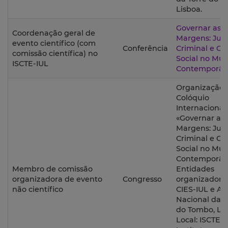
Lisboa.
Governar as
Coordenação geral de
Margens: Just
evento científico (com
Conferência
Criminal e Co
comissão científica) no
Social no Mu
ISCTE-IUL
Contemporâ
Organização 
Colóquio
Internacional
«Governar as
Margens: Just
Criminal e Co
Social no Mu
Contemporân
Membro de comissão
Entidades
organizadora de evento
Congresso
organizadora
não científico
CIES-IUL e Ar
Nacional da T
do Tombo, Lis
Local: ISCTE –