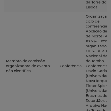
da Torre do T
Lisboa.
Organização 
ciclo de
conferências 
Abolição da 
de Morte (Por
1867)». Entid
organizadora
CIES-IUL e Ar
Nacional da T
Membro de comissão
do Tombo, Lis
organizadora de evento
Conferência
Conferencista
não científico
David Garlan
(Universidade
Nova Iorque) 
Pieter Spiere
(Universidade
Erasmus de
Roterdão). Loc
Arquivo Naci
da Torre do T