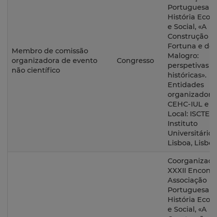
Portuguesa d
História Eco
e Social, «A
Construção d
Fortuna e do
Membro de comissão
Malogro:
organizadora de evento
Congresso
perspetivas
não científico
históricas».
Entidades
organizadoras
CEHC-IUL e A
Local: ISCTE –
Instituto
Universitário 
Lisboa, Lisboa
Coorganizaçã
XXXII Encontr
Associação
Portuguesa d
História Eco
e Social, «A