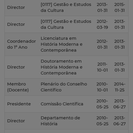
[0117] Gestão e Estudos
2013-
2015-
Director
da Cultura
01-31
01-31
[0117] Gestão e Estudos
2012-
2013-
Director
da Cultura
03-19
01-31
Licenciatura em
Coordenador
2012-
2013-
História Moderna e
do 1º Ano
01-31
01-31
Contemporânea
Doutoramento em
2011-
2013-
Director
História Moderna e
10-01
01-31
Contemporânea
Membro
Plenário do Conselho
2010-
2014-
(Docente)
Científico
10-01
11-25
2010-
2013-
Presidente
Comissão Científica
05-25
06-27
Departamento de
2010-
2013-
Director
História
05-25
06-27