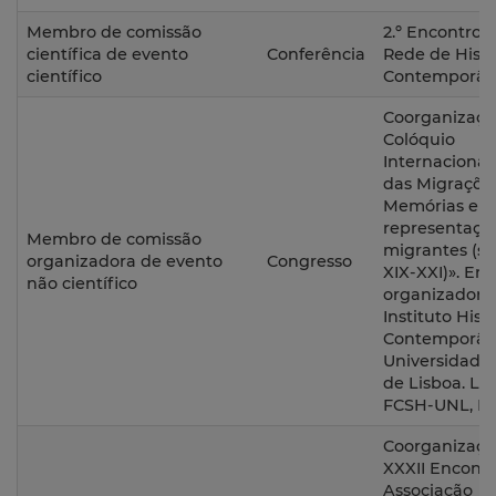
Membro de comissão
2.º Encontro 
científica de evento
Conferência
Rede de Histó
científico
Contemporâ
Coorganizaçã
Colóquio
Internacional
das Migrações
Memórias e
representaçõ
Membro de comissão
migrantes (sé
organizadora de evento
Congresso
XIX-XXI)». En
não científico
organizadora
Instituto Hist
Contemporân
Universidade
de Lisboa. Loc
FCSH-UNL, Li
Coorganizaçã
XXXII Encontr
Associação