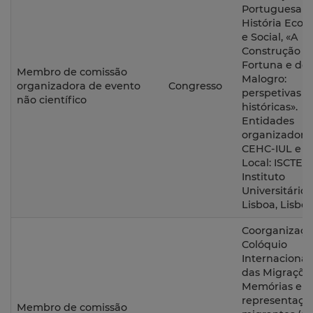
Portuguesa d
História Eco
e Social, «A
Construção d
Fortuna e do
Membro de comissão
Malogro:
organizadora de evento
Congresso
perspetivas
não científico
históricas».
Entidades
organizadoras
CEHC-IUL e A
Local: ISCTE –
Instituto
Universitário 
Lisboa, Lisboa
Coorganizaçã
Colóquio
Internacional
das Migrações
Memórias e
representaçõ
Membro de comissão