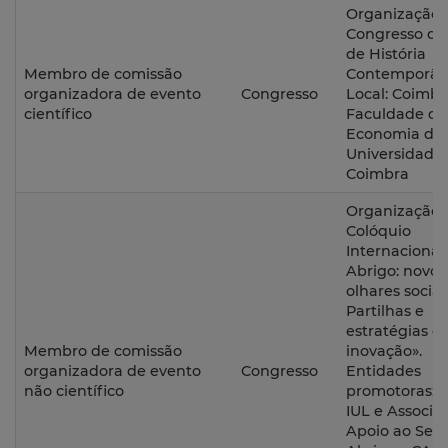
Organização d
Congresso da
de História
Membro de comissão
Contemporân
organizadora de evento
Congresso
Local: Coimbr
científico
Faculdade de
Economia da
Universidade
Coimbra
Organização 
Colóquio
Internacional
Abrigo: novos
olhares sociai
Partilhas e
estratégias d
Membro de comissão
inovação».
organizadora de evento
Congresso
Entidades
não científico
promotoras: 
IUL e Associa
Apoio ao Sem