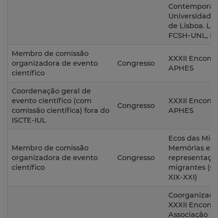
Contemporân
Universidade
de Lisboa. Loc
FCSH-UNL, Li
Membro de comissão
XXXII Encont
organizadora de evento
Congresso
APHES
científico
Coordenação geral de
evento científico (com
XXXII Encont
Congresso
comissão científica) fora do
APHES
ISCTE-IUL
Ecos das Migr
Membro de comissão
Memórias e
organizadora de evento
Congresso
representaçõ
científico
migrantes (sé
XIX-XXI)
Coorganizaçã
XXXII Encontr
Associação