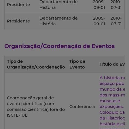
Departamento de
2009-
2010-
Presidente
História
09-01
07-31
Departamento de
2009-
2010-
Presidente
História
09-01
07-31
Organização/Coordenação de Eventos
Tipo de
Tipo de
Título do Eve
Organização/Coordenação
Evento
A história no
espaço públi
mundo da edi
dos mass-med
Coordenação geral de
museus e
evento científico (com
Conferência
exposições. I
comissão científica) fora do
Colóquio Cam
ISCTE-IUL
da Historiogra
história e ciê