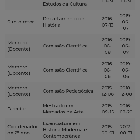
01-31
01-31
Estudos da Cultura
2019-
Departamento de
2016-
Sub-diretor
06-
História
07-13
07
2016-
2019-
Membro
Comissão Científica
06-
06-
(Docente)
08
07
2016-
2019-
Membro
Comissão Científica
06-
06-
(Docente)
06
06
Membro
2015-
2018-
Comissão Pedagógica
(Docente)
12-08
12-08
Mestrado em
2015-
2016-
Director
Mercados da Arte
09-15
02-29
Licenciatura em
Coordenador
2015-
2017-
História Moderna e
do 2º Ano
09-01
08-31
Contemporânea