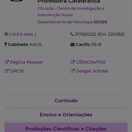
Professora Catedrática
CIS-Iscte - Centro de Investigação e
Intervenção Social
Departamento de Psicologia
(ECSH)
217650222 (Ext. 220282)
[ VER E-MAIL ]
Gabinete
AA1.15
Cacifo
115-B
Página Pessoal
CIÊNCIAVITAE
ORCID
Google Scholar
Currículo
Ensino e Orientações
Produções Científicas e Citações