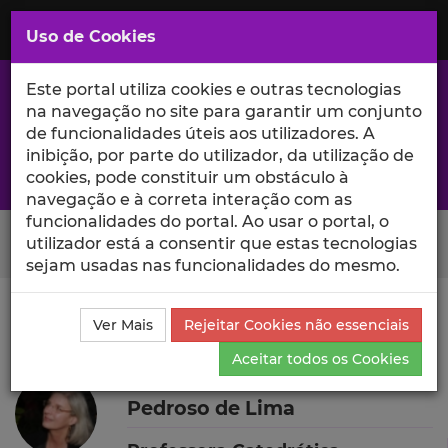
Saltar
para
MENU
Uso de Cookies
o
Conteúdo
Principal
Este portal utiliza cookies e outras tecnologias
na navegação no site para garantir um conjunto
de funcionalidades úteis aos utilizadores. A
inibição, por parte do utilizador, da utilização de
A excelência da investigação e ciência no Iscte
cookies, pode constituir um obstáculo à
navegação e à correta interação com as
funcionalidades do portal. Ao usar o portal, o
Search Button
utilizador está a consentir que estas tecnologias
sejam usadas nas funcionalidades do mesmo.
Ciência_Iscte
Autores
Maria Luísa Soares Almeida
Ver Mais
Rejeitar Cookies não essenciais
Pedroso de Lima
Produções Científicas e Citações
Aceitar todos os Cookies
Maria Luísa Soares Almeida
Pedroso de Lima