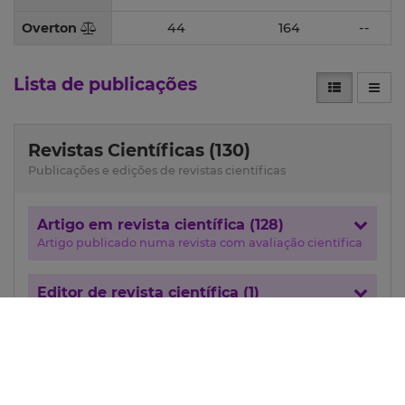
Overton
44
164
--
Lista de publicações
Revistas Científicas (130)
Publicações e edições de revistas científicas
Artigo em revista científica (128)
Artigo publicado numa revista com avaliação científica
Editor de revista científica (1)
Registo individual de edição de revista científica
Artigo de revisão (1)
Artigo de revisão publicado numa revista com avaliação
científica