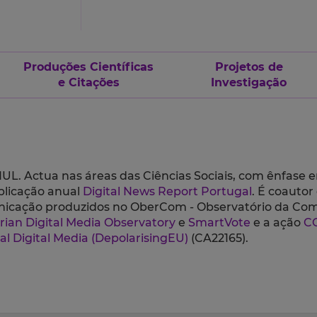
Produções Científicas
Projetos de
e Citações
Investigação
. Actua nas áreas das Ciências Sociais, com ênfase em
blicação anual
Digital News Report Portugal
. É coautor 
unicação produzidos no OberCom - Observatório da Co
erian Digital Media Observatory
e
SmartVote
e a ação
CO
al Digital Media (DepolarisingEU)
(
CA22165).