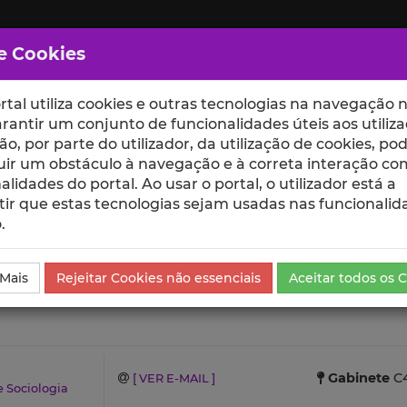
e Cookies
rtal utiliza cookies e outras tecnologias na navegação n
rantir um conjunto de funcionalidades úteis aos utiliza
ção, por parte do utilizador, da utilização de cookies, po
uir um obstáculo à navegação e à correta interação co
scte
ESCOLAS
UNIDADES
alidades do portal. Ao usar o portal, o utilizador está a
ir que estas tecnologias sejam usadas nas funcionalid
.
 Mais
Rejeitar Cookies não essenciais
Aceitar todos os 
Gabinete
C4
[ VER E-MAIL ]
e Sociologia