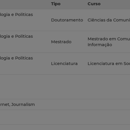
Tipo
Curso
logia e Politicas
Doutoramento
Ciências da Comun
logia e Politicas
Mestrado em Comuni
Mestrado
Informação
logia e Politicas
Licenciatura
Licenciatura em So
ernet, Journalism