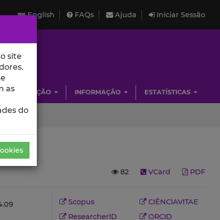
English
FAQs
Ajuda
Iniciar Sessão
o site
dores.
de
m as
INVESTIGAÇÃO
INFORMAÇÃO
ESTATÍSTICAS
ades do
Cookies
82
VCard
PDF
Scopus
CIÊNCIAVITAE
.09
ResearcherID
ORCID