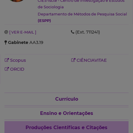
CIES-Iscte - Centro de Investigação e Estudos
de Sociologia
Departamento de Métodos de Pesquisa Social
(ESPP)
(Ext. 711241)
[ VER E-MAIL ]
Gabinete
AA3.19
Scopus
CIÊNCIAVITAE
ORCID
Currículo
Ensino e Orientações
Produções Científicas e Citações