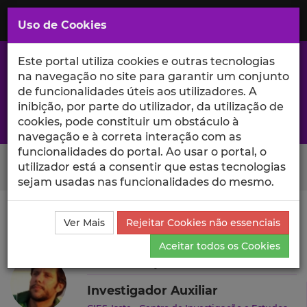
Saltar
para
MENU
Uso de Cookies
o
Conteúdo
Principal
Este portal utiliza cookies e outras tecnologias
na navegação no site para garantir um conjunto
de funcionalidades úteis aos utilizadores. A
inibição, por parte do utilizador, da utilização de
A excelência da investigação e ciência no Iscte
cookies, pode constituir um obstáculo à
navegação e à correta interação com as
funcionalidades do portal. Ao usar o portal, o
Search Button
utilizador está a consentir que estas tecnologias
sejam usadas nas funcionalidades do mesmo.
Ciência_Iscte
Autores
Otávio Raposo
Produções
Ver Mais
Rejeitar Cookies não essenciais
Científicas e Citações
Aceitar todos os Cookies
Otávio Raposo
Investigador Auxiliar