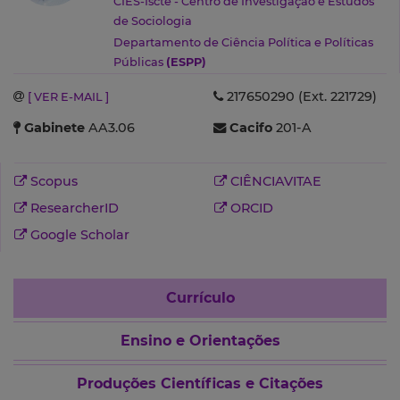
CIES-Iscte - Centro de Investigação e Estudos
de Sociologia
Departamento de Ciência Política e Políticas
Públicas
(ESPP)
217650290 (Ext. 221729)
[ VER E-MAIL ]
Gabinete
AA3.06
Cacifo
201-A
Scopus
CIÊNCIAVITAE
ResearcherID
ORCID
Google Scholar
Currículo
Ensino e Orientações
Produções Científicas e Citações