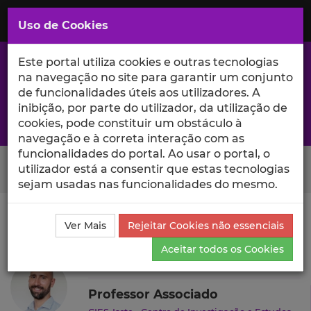
Saltar
para
MENU
Uso de Cookies
o
Conteúdo
Principal
Este portal utiliza cookies e outras tecnologias
na navegação no site para garantir um conjunto
de funcionalidades úteis aos utilizadores. A
inibição, por parte do utilizador, da utilização de
A excelência da investigação e ciência no Iscte
cookies, pode constituir um obstáculo à
navegação e à correta interação com as
funcionalidades do portal. Ao usar o portal, o
Search Button
utilizador está a consentir que estas tecnologias
sejam usadas nas funcionalidades do mesmo.
Ciência_Iscte
Autores
Pablo Álvarez-Pérez
Ver Mais
Rejeitar Cookies não essenciais
Currículo
Aceitar todos os Cookies
Pablo Álvarez-Pérez
Professor Associado