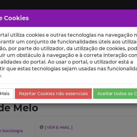
e Cookies
rtal utiliza cookies e outras tecnologias na navegação n
rantir um conjunto de funcionalidades úteis aos utiliza
ção, por parte do utilizador, da utilização de cookies, po
uir um obstáculo à navegação e à correta interação co
scte
ESCOLAS
UNIDADES
alidades do portal. Ao usar o portal, o utilizador está a
ir que estas tecnologias sejam usadas nas funcionalid
.
urrículo
 Mais
Rejeitar Cookies não essenciais
Aceitar todos os 
 de Melo
[ VER E-MAIL ]
e Sociologia