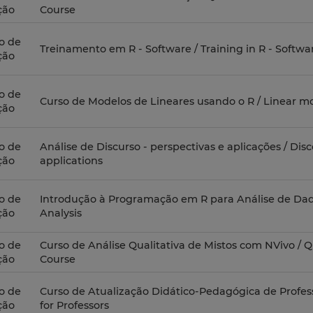
ção
Course
o de
Treinamento em R - Software / Training in R - Softwa
ção
o de
Curso de Modelos de Lineares usando o R / Linear m
ção
o de
Análise de Discurso - perspectivas e aplicações / Dis
ção
applications
o de
Introdução à Programação em R para Análise de Dad
ção
Analysis
o de
Curso de Análise Qualitativa de Mistos com NVivo / Q
ção
Course
o de
Curso de Atualização Didático-Pedagógica de Profes
ção
for Professors