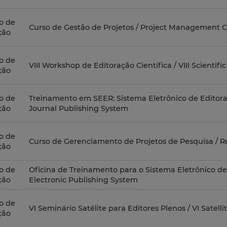
o de
Curso de Gestão de Projetos / Project Management 
ção
o de
VIII Workshop de Editoração Científica / VIII Scienti
ção
o de
Treinamento em SEER: Sistema Eletrônico de Editoraç
ção
Journal Publishing System
o de
Curso de Gerenciamento de Projetos de Pesquisa / 
ção
o de
Oficina de Treinamento para o Sistema Eletrônico de
ção
Electronic Publishing System
o de
VI Seminário Satélite para Editores Plenos / VI Satelli
ção