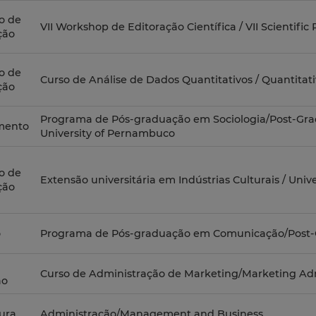
o de
VII Workshop de Editoração Científica / VII Scientifi
ção
o de
Curso de Análise de Dados Quantitativos / Quantitat
ção
Programa de Pós-graduação em Sociologia/Post-Grad
mento
University of Pernambuco
o de
Extensão universitária em Indústrias Culturais / Unive
ção
o
Programa de Pós-graduação em Comunicação/Post-
Curso de Administração de Marketing/Marketing Ad
ão
ura
Administração/Management and Business