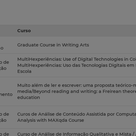
Curso
Graduate Course in Writing Arts
ão
MultiHexperiências: Use of Digital Technologies in Col
o de
MultiHexperiências: Uso das Tecnologias Digitais e
ção
Escola
Muito além de ler e escrever: uma proposta teórico-
media/Beyond reading and writing: a Freirean theor
mento
education
o de
Curos de Análise de Conteúdo Assistida por Compu
ção
Analysis with MAXqda Course
o de
Curso de Análise de Informação Qualitativa e Mista /