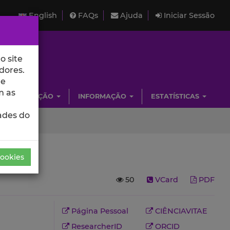
English
FAQs
Ajuda
Iniciar Sessão
o site
dores.
de
m as
INVESTIGAÇÃO
INFORMAÇÃO
ESTATÍSTICAS
ades do
Cookies
50
VCard
PDF
Página Pessoal
CIÊNCIAVITAE
ResearcherID
ORCID