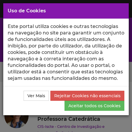
Saltar
para
MENU
Uso de Cookies
o
Conteúdo
Principal
Este portal utiliza cookies e outras tecnologias
na navegação no site para garantir um conjunto
de funcionalidades úteis aos utilizadores. A
inibição, por parte do utilizador, da utilização de
A excelência da investigação e ciência no Iscte
cookies, pode constituir um obstáculo à
navegação e à correta interação com as
funcionalidades do portal. Ao usar o portal, o
Search Button
utilizador está a consentir que estas tecnologias
sejam usadas nas funcionalidades do mesmo.
Ciência_Iscte
Autores
Paula Castro
Currículo
Ver Mais
Rejeitar Cookies não essenciais
Paula Castro
Aceitar todos os Cookies
Professora Catedrática
CIS-Iscte - Centro de Investigação e