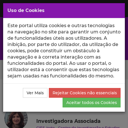
Saltar
para
MENU
Uso de Cookies
o
Conteúdo
Principal
Este portal utiliza cookies e outras tecnologias
na navegação no site para garantir um conjunto
de funcionalidades úteis aos utilizadores. A
inibição, por parte do utilizador, da utilização de
A excelência da investigação e ciência no Iscte
cookies, pode constituir um obstáculo à
navegação e à correta interação com as
funcionalidades do portal. Ao usar o portal, o
Search Button
utilizador está a consentir que estas tecnologias
sejam usadas nas funcionalidades do mesmo.
Ciência_Iscte
Autores
Paula Ferreira
Projetos de
Ver Mais
Rejeitar Cookies não essenciais
Investigação
Aceitar todos os Cookies
Paula Ferreira
Investigadora Associada
CIES-Iscte - Centro de Investigação e Estudos