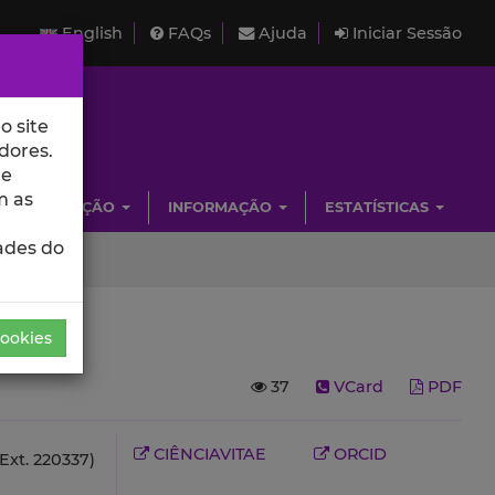
English
FAQs
Ajuda
Iniciar Sessão
o site
dores.
de
m as
INVESTIGAÇÃO
INFORMAÇÃO
ESTATÍSTICAS
ades do
Cookies
37
VCard
PDF
CIÊNCIAVITAE
ORCID
Ext. 220337)