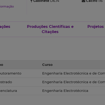
Gabinete
D6.14
Cacifo
116
nformação
ações
Produções Científicas e
Projetos
Citações
po
Curso
utoramento
Engenharia Electrotécnica e de Co
strado
Engenharia Electrotécnica e de Co
cenciatura
Engenharia Electrotécnica