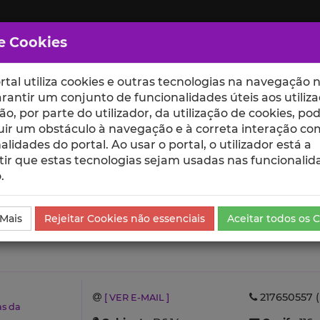
e Cookies
rtal utiliza cookies e outras tecnologias na navegação n
rantir um conjunto de funcionalidades úteis aos utiliza
ção, por parte do utilizador, da utilização de cookies, po
uir um obstáculo à navegação e à correta interação co
scte
ESCOLAS
UNIDADES
alidades do portal. Ao usar o portal, o utilizador está a
ir que estas tecnologias sejam usadas nas funcionalid
.
 Mais
Rejeitar Cookies não essenciais
Aceitar todos os 
217650557 (
[ VER E-MAIL ]
as da