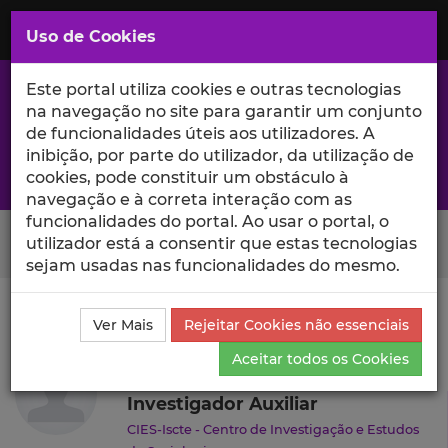
Saltar
para
MENU
Uso de Cookies
o
Conteúdo
Principal
Este portal utiliza cookies e outras tecnologias
na navegação no site para garantir um conjunto
de funcionalidades úteis aos utilizadores. A
inibição, por parte do utilizador, da utilização de
A excelência da investigação e ciência no Iscte
cookies, pode constituir um obstáculo à
navegação e à correta interação com as
funcionalidades do portal. Ao usar o portal, o
Search Button
utilizador está a consentir que estas tecnologias
sejam usadas nas funcionalidades do mesmo.
Ciência_Iscte
Autores
Pedro Videira
Currículo
Ver Mais
Rejeitar Cookies não essenciais
Pedro Videira
Aceitar todos os Cookies
Investigador Auxiliar
CIES-Iscte - Centro de Investigação e Estudos