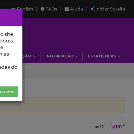
English
FAQs
Ajuda
Iniciar Sessão
o site
dores.
de
m as
INVESTIGAÇÃO
INFORMAÇÃO
ESTATÍSTICAS
ades do
Cookies
12
PDF