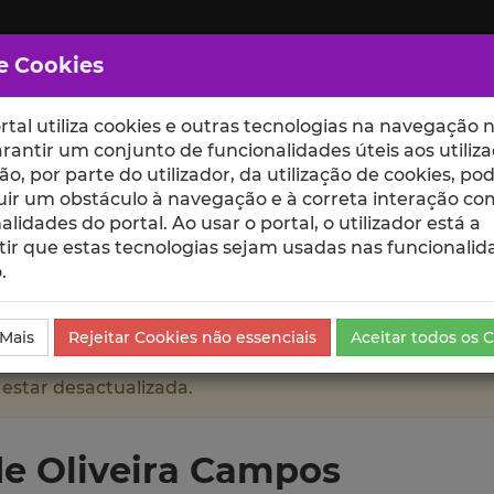
e Cookies
rtal utiliza cookies e outras tecnologias na navegação n
rantir um conjunto de funcionalidades úteis aos utiliza
ção, por parte do utilizador, da utilização de cookies, po
uir um obstáculo à navegação e à correta interação co
scte
ESCOLAS
UNIDADES
alidades do portal. Ao usar o portal, o utilizador está a
ir que estas tecnologias sejam usadas nas funcionalid
.
Campos
Currículo
 Mais
Rejeitar Cookies não essenciais
Aceitar todos os 
 estar desactualizada.
e Oliveira Campos