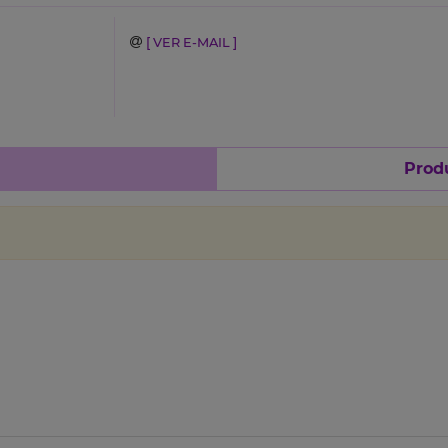
[ VER E-MAIL ]
Produ