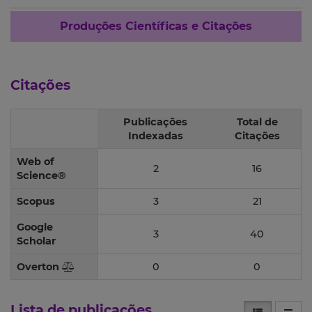
Produções Científicas e Citações
Citações
Publicações
Total de
Indexadas
Citações
Web of
2
16
Science®
Scopus
3
21
Google
3
40
Scholar
Overton
0
0
Lista de publicações