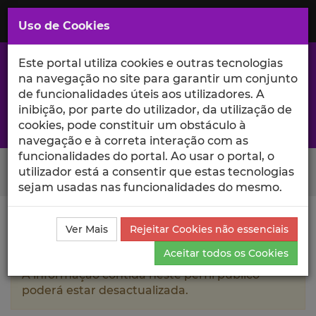
Saltar
para
MENU
Uso de Cookies
o
Conteúdo
Principal
Este portal utiliza cookies e outras tecnologias
na navegação no site para garantir um conjunto
de funcionalidades úteis aos utilizadores. A
inibição, por parte do utilizador, da utilização de
A excelência da investigação e ciência no Iscte
cookies, pode constituir um obstáculo à
navegação e à correta interação com as
funcionalidades do portal. Ao usar o portal, o
Search Button
utilizador está a consentir que estas tecnologias
sejam usadas nas funcionalidades do mesmo.
Ciência_Iscte
Autores
Ricardo Marnoto de Oliveira
Ver Mais
Rejeitar Cookies não essenciais
Campos
Produções Científicas e Citações
Aceitar todos os Cookies
A informação contida neste perfil público
poderá estar desactualizada.