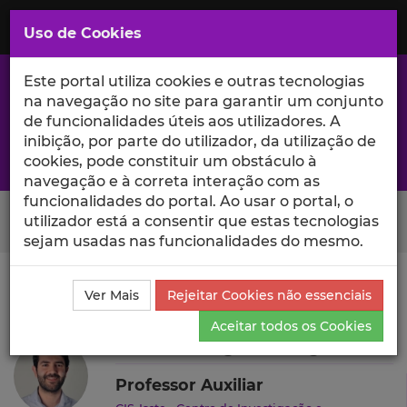
Saltar
para
MENU
Uso de Cookies
o
Conteúdo
Principal
Este portal utiliza cookies e outras tecnologias
na navegação no site para garantir um conjunto
de funcionalidades úteis aos utilizadores. A
inibição, por parte do utilizador, da utilização de
A excelência da investigação e ciência no Iscte
cookies, pode constituir um obstáculo à
navegação e à correta interação com as
funcionalidades do portal. Ao usar o portal, o
Search Button
utilizador está a consentir que estas tecnologias
sejam usadas nas funcionalidades do mesmo.
Ciência_Iscte
Autores
Ricardo Borges Rodrigues
Ver Mais
Rejeitar Cookies não essenciais
Ensino e Orientações
Aceitar todos os Cookies
Ricardo Borges Rodrigues
Professor Auxiliar