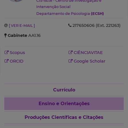
CIS-Iscte - Centro de Investigação e
Intervenção Social
Departamento de Psicologia
(ECSH)
217650606 (Ext. 221263)
[ VER E-MAIL ]
Gabinete
AA1.16
Scopus
CIÊNCIAVITAE
ORCID
Google Scholar
Currículo
Ensino e Orientações
Produções Científicas e Citações