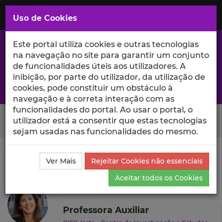
Saltar
para
MENU
Uso de Cookies
o
Conteúdo
Principal
Este portal utiliza cookies e outras tecnologias
na navegação no site para garantir um conjunto
de funcionalidades úteis aos utilizadores. A
inibição, por parte do utilizador, da utilização de
A excelência da investigação e ciência no Iscte
cookies, pode constituir um obstáculo à
navegação e à correta interação com as
funcionalidades do portal. Ao usar o portal, o
Search Button
utilizador está a consentir que estas tecnologias
sejam usadas nas funcionalidades do mesmo.
Ciência_Iscte
Autores
Sandra Mateus
Ensino e
Ver Mais
Rejeitar Cookies não essenciais
Orientações
Aceitar todos os Cookies
Sandra Mateus
Professora Auxiliar