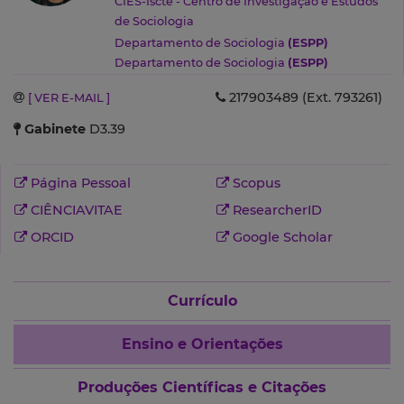
CIES-Iscte - Centro de Investigação e Estudos
de Sociologia
Departamento de Sociologia
(ESPP)
Departamento de Sociologia
(ESPP)
217903489 (Ext. 793261)
[ VER E-MAIL ]
Gabinete
D3.39
Página Pessoal
Scopus
CIÊNCIAVITAE
ResearcherID
ORCID
Google Scholar
Currículo
Ensino e Orientações
Produções Científicas e Citações