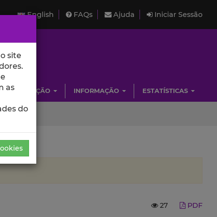
English
FAQs
Ajuda
Iniciar Sessão
o site
dores.
de
m as
INVESTIGAÇÃO
INFORMAÇÃO
ESTATÍSTICAS
ades do
Cookies
27
PDF