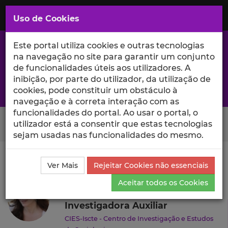
Saltar
para
MENU
Uso de Cookies
o
Conteúdo
Principal
Este portal utiliza cookies e outras tecnologias
na navegação no site para garantir um conjunto
de funcionalidades úteis aos utilizadores. A
inibição, por parte do utilizador, da utilização de
A excelência da investigação e ciência no Iscte
cookies, pode constituir um obstáculo à
navegação e à correta interação com as
funcionalidades do portal. Ao usar o portal, o
Search Button
utilizador está a consentir que estas tecnologias
sejam usadas nas funcionalidades do mesmo.
Ciência_Iscte
Autores
Sofia Gaspar
Currículo
Ver Mais
Rejeitar Cookies não essenciais
Sofia Gaspar
Aceitar todos os Cookies
Investigadora Auxiliar
CIES-Iscte - Centro de Investigação e Estudos