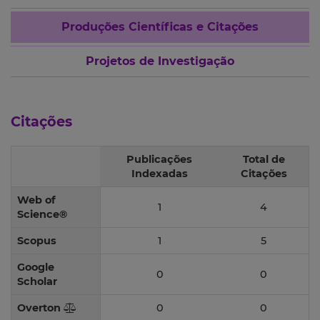
Produções Científicas e Citações
Projetos de Investigação
Citações
Publicações
Total de
Indexadas
Citações
Web of
1
4
Science®
Scopus
1
5
Google
0
0
Scholar
Overton
0
0