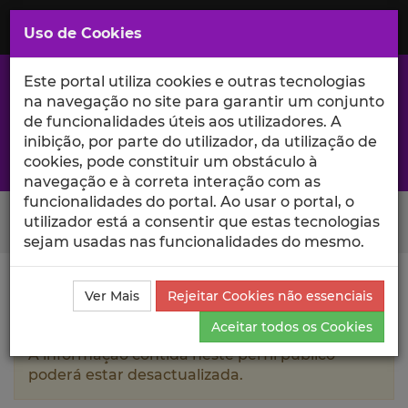
Saltar
para
MENU
Uso de Cookies
o
Conteúdo
Principal
Este portal utiliza cookies e outras tecnologias
na navegação no site para garantir um conjunto
de funcionalidades úteis aos utilizadores. A
inibição, por parte do utilizador, da utilização de
A excelência da investigação e ciência no Iscte
cookies, pode constituir um obstáculo à
navegação e à correta interação com as
funcionalidades do portal. Ao usar o portal, o
Search Button
utilizador está a consentir que estas tecnologias
sejam usadas nas funcionalidades do mesmo.
Ciência_Iscte
Autores
Sónia Sofia de Sousa Alves
Ver Mais
Rejeitar Cookies não essenciais
Ferreira
Produções Científicas e Citações
Aceitar todos os Cookies
A informação contida neste perfil público
poderá estar desactualizada.