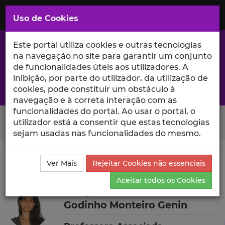
Saltar
para
MENU
Uso de Cookies
o
Conteúdo
Principal
Este portal utiliza cookies e outras tecnologias
na navegação no site para garantir um conjunto
de funcionalidades úteis aos utilizadores. A
inibição, por parte do utilizador, da utilização de
A excelência da investigação e ciência no Iscte
cookies, pode constituir um obstáculo à
navegação e à correta interação com as
funcionalidades do portal. Ao usar o portal, o
Search Button
utilizador está a consentir que estas tecnologias
sejam usadas nas funcionalidades do mesmo.
Ciência_Iscte
Autores
Soraya de Fátima Mira
Ver Mais
Rejeitar Cookies não essenciais
Godinho Monteiro Genin
Currículo
Aceitar todos os Cookies
Soraya de Fátima Mira
Godinho Monteiro Genin