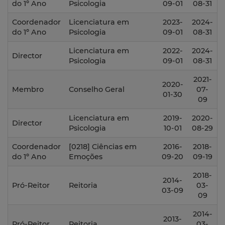
do 1º Ano
Psicologia
09-01
08-31
Coordenador
Licenciatura em
2023-
2024-
do 1º Ano
Psicologia
09-01
08-31
Licenciatura em
2022-
2024-
Director
Psicologia
09-01
08-31
2021-
2020-
Membro
Conselho Geral
07-
01-30
09
Licenciatura em
2019-
2020-
Director
Psicologia
10-01
08-29
Coordenador
[0218] Ciências em
2016-
2018-
do 1º Ano
Emoções
09-20
09-19
2018-
2014-
Pró-Reitor
Reitoria
03-
03-09
09
2014-
2013-
Pró-Reitor
Reitoria
03-