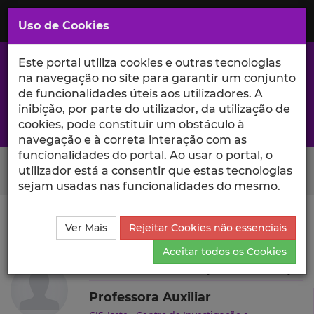
Saltar
para
MENU
Uso de Cookies
o
Conteúdo
Principal
Este portal utiliza cookies e outras tecnologias
na navegação no site para garantir um conjunto
de funcionalidades úteis aos utilizadores. A
inibição, por parte do utilizador, da utilização de
A excelência da investigação e ciência no Iscte
cookies, pode constituir um obstáculo à
navegação e à correta interação com as
funcionalidades do portal. Ao usar o portal, o
Search Button
utilizador está a consentir que estas tecnologias
sejam usadas nas funcionalidades do mesmo.
Ciência_Iscte
Autores
Susana Fonseca (Carvalhosa)
Ver Mais
Rejeitar Cookies não essenciais
Outras Atividades
Aceitar todos os Cookies
Susana Fonseca (Carvalhosa)
Professora Auxiliar