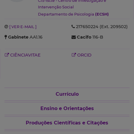
CIS-Iscte - Centro de Investigação e
Intervenção Social
Departamento de Psicologia
(ECSH)
217650224 (Ext. 209502)
[ VER E-MAIL ]
Gabinete
AA1.16
Cacifo
116-B
CIÊNCIAVITAE
ORCID
Currículo
Ensino e Orientações
Produções Científicas e Citações