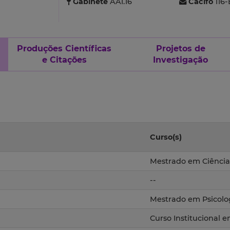
Gabinete
AA1.16
Cacifo
116-
Produções Científicas
Projetos de
e Citações
Investigação
Curso(s)
Mestrado em Ciência
--
Mestrado em Psicolog
Curso Institucional 