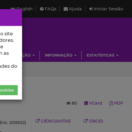
English
FAQs
Ajuda
Iniciar Sessão
o site
dores.
de
m as
INVESTIGAÇÃO
INFORMAÇÃO
ESTATÍSTICAS
ades do
Cookies
80
VCard
PDF
CIÊNCIAVITAE
ORCID
Ext. 209502)