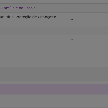
Família e na Escola
--
nitária, Proteção de Crianças e
--
--
--