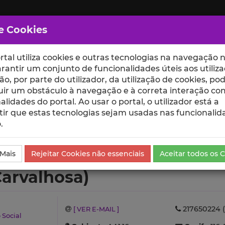
e Cookies
rtal utiliza cookies e outras tecnologias na navegação n
rantir um conjunto de funcionalidades úteis aos utiliza
ção, por parte do utilizador, da utilização de cookies, po
uir um obstáculo à navegação e à correta interação co
scte
ESCOLAS
UNIDADES
alidades do portal. Ao usar o portal, o utilizador está a
ir que estas tecnologias sejam usadas nas funcionalid
.
Ensino e Orientações
 Mais
Rejeitar Cookies não essenciais
Aceitar todos os 
arvalhosa)
217650224 (
[ VER E-MAIL ]
 Social