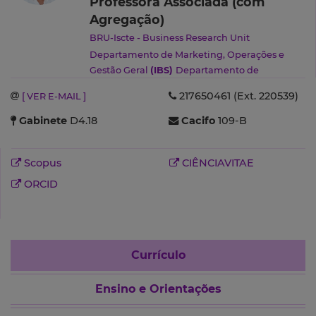
Professora Associada (com
Agregação)
BRU-Iscte - Business Research Unit
Departamento de Marketing, Operações e
Gestão Geral
(IBS)
Departamento de
Marketing, Operações e Gestão Geral
(IBS)
217650461 (Ext. 220539)
[ VER E-MAIL ]
Gabinete
D4.18
Cacifo
109-B
Scopus
CIÊNCIAVITAE
ORCID
Currículo
Ensino e Orientações