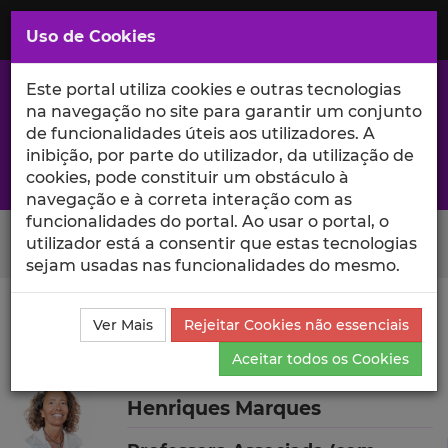
Saltar
para
MENU
Uso de Cookies
o
Conteúdo
Principal
Este portal utiliza cookies e outras tecnologias
na navegação no site para garantir um conjunto
de funcionalidades úteis aos utilizadores. A
inibição, por parte do utilizador, da utilização de
A excelência da investigação e ciência no Iscte
cookies, pode constituir um obstáculo à
navegação e à correta interação com as
funcionalidades do portal. Ao usar o portal, o
Search Button
utilizador está a consentir que estas tecnologias
sejam usadas nas funcionalidades do mesmo.
Ciência_Iscte
Autores
Susana Maria dos Santos
Ver Mais
Rejeitar Cookies não essenciais
Henriques Marques
Currículo
Aceitar todos os Cookies
Susana Maria dos Santos
Henriques Marques