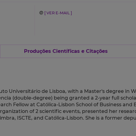
[ VER E-MAIL ]
Produções Científicas e Citações
tuto Universitário de Lisboa, with a Master's degree in
lencia (double-degree) being granted a 2-year full sch
rch Fellow at Católica-Lisbon School of Business and E
organization of 2 scientific events, presented her researc
Coimbra, ISCTE, and Católica-Lisbon. She is a former de