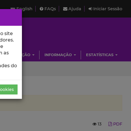
English
FAQs
Ajuda
Iniciar Sessão
o site
dores.
de
m as
INVESTIGAÇÃO
INFORMAÇÃO
ESTATÍSTICAS
ades do
Cookies
13
PDF