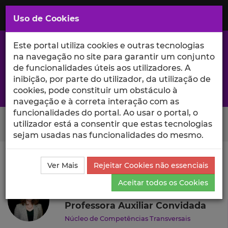
Saltar
para
MENU
Uso de Cookies
o
Conteúdo
Principal
Este portal utiliza cookies e outras tecnologias
na navegação no site para garantir um conjunto
de funcionalidades úteis aos utilizadores. A
inibição, por parte do utilizador, da utilização de
A excelência da investigação e ciência no Iscte
cookies, pode constituir um obstáculo à
navegação e à correta interação com as
funcionalidades do portal. Ao usar o portal, o
Search Button
utilizador está a consentir que estas tecnologias
sejam usadas nas funcionalidades do mesmo.
Ciência_Iscte
Autores
Vanda Ramalho
Currículo
Ver Mais
Rejeitar Cookies não essenciais
Vanda Ramalho
Aceitar todos os Cookies
Professora Auxiliar Convidada
Núcleo de Competências Transversais