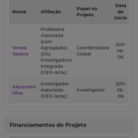
Data
Da
Papel no
Nome
Afiliação
de
d
Projeto
Início
F
Professora
Associada
(com
2011-
20
Teresa
Agregação)
Coordenadora
06-
0
Seabra
(DS);
Global
06
3
Investigadora
Integrada
(CIES-Iscte);
Investigador
2011-
20
Alexandre
Associado
Investigador
06-
0
Silva
(CIES-Iscte);
06
3
Financiamentos do Projeto