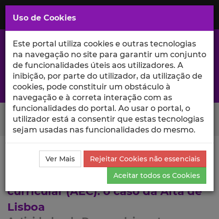
Saltar
para
MENU
Uso de Cookies
o
Conteúdo
Principal
Este portal utiliza cookies e outras tecnologias
na navegação no site para garantir um conjunto
de funcionalidades úteis aos utilizadores. A
inibição, por parte do utilizador, da utilização de
A excelência da investigação e ciência no Iscte
cookies, pode constituir um obstáculo à
navegação e à correta interação com as
funcionalidades do portal. Ao usar o portal, o
Search Button
utilizador está a consentir que estas tecnologias
sejam usadas nas funcionalidades do mesmo.
Ciência_Iscte
Lista de Projetos
Projeto
Ver Mais
Rejeitar Cookies não essenciais
Actividades de Desenvolvimento
Aceitar todos os Cookies
curricular (AEC): o caso da Alta de
Lisboa