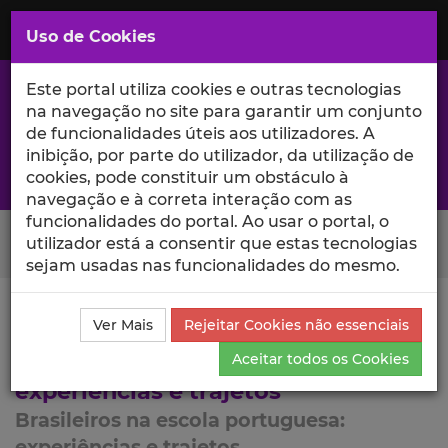
Saltar
para
MENU
Uso de Cookies
o
Conteúdo
Principal
Este portal utiliza cookies e outras tecnologias
na navegação no site para garantir um conjunto
de funcionalidades úteis aos utilizadores. A
inibição, por parte do utilizador, da utilização de
A excelência da investigação e ciência no Iscte
cookies, pode constituir um obstáculo à
navegação e à correta interação com as
funcionalidades do portal. Ao usar o portal, o
Search Button
utilizador está a consentir que estas tecnologias
sejam usadas nas funcionalidades do mesmo.
Ciência_Iscte
Lista de Projetos
Projeto
Ver Mais
Rejeitar Cookies não essenciais
Brasileiros na escola portuguesa:
Aceitar todos os Cookies
experiências e trajetos
Brasileiros na escola portuguesa:
experiências e trajetos