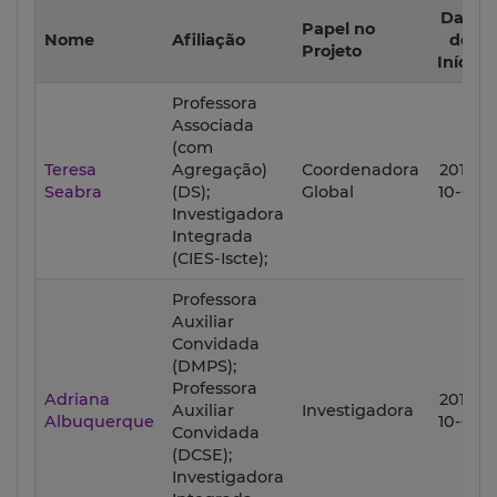
Data
Papel no
Nome
Afiliação
de
Projeto
Início
Professora
Associada
(com
Teresa
Agregação)
Coordenadora
2017-
Seabra
(DS);
Global
10-02
Investigadora
Integrada
(CIES-Iscte);
Professora
Auxiliar
Convidada
(DMPS);
Professora
Adriana
2017-
Auxiliar
Investigadora
Albuquerque
10-02
Convidada
(DCSE);
Investigadora