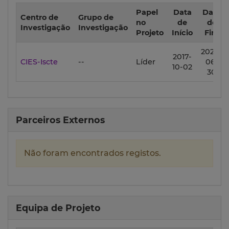
Papel
Data
Data
Centro de
Grupo de
no
de
de
Investigação
Investigação
Projeto
Início
Fim
2020-
2017-
CIES-Iscte
--
Líder
06-
10-02
30
Parceiros Externos
Não foram encontrados registos.
Equipa de Projeto